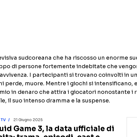
NETFLIX
MEDIASET INFINITY
AMAZON PRIME VIDEO
DAZN
DISNEY+
PARAMOUNT+
e
RAIPLAY
levisiva sudcoreana che ha riscosso un enorme suc
uppo di persone fortemente indebitate che vengo
vvivenza. I partecipanti si trovano coinvolti in u
i perde, muore. Mentre i giochi si intensificano,
emio in denaro che attira i giocatori nonostante i ri
ale, il suo intenso dramma e la suspense.
 TV
21 Giugno 2025
uid Game 3, la data ufficiale di