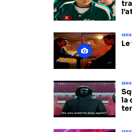
tr
l’
SERIE
Le
SERIE
Sq
la
te
SERIE