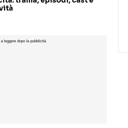
cita: trama, episodi, cast e
vità