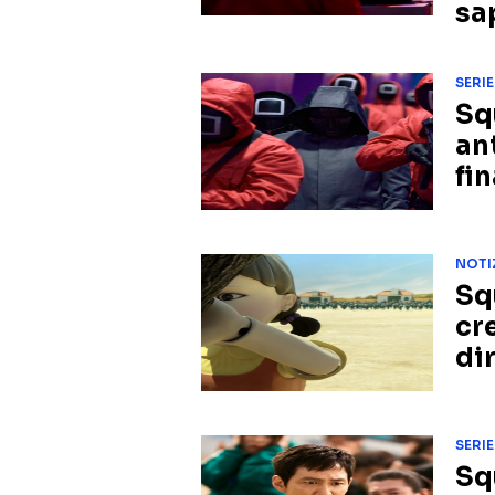
sa
SERIE
Sq
an
fin
NOTI
Sq
cre
di
SERIE
Sq