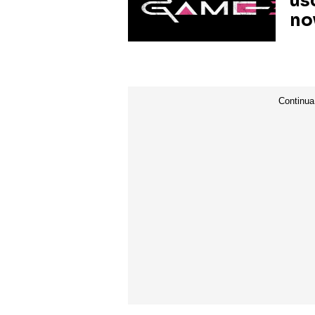
us
no