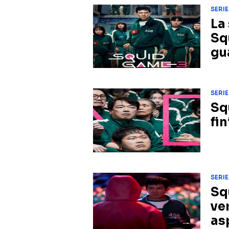
SERIE
La 
Sq
gu
SERIE
Sq
fin
SERIE
Sq
ve
as