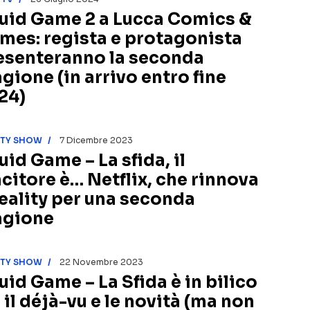
uid Game 2 a Lucca Comics &
mes: regista e protagonista
esenteranno la seconda
agione (in arrivo entro fine
24)
ITY SHOW
7 Dicembre 2023
uid Game – La sfida, il
ncitore è… Netflix, che rinnova
 reality per una seconda
agione
ITY SHOW
22 Novembre 2023
uid Game – La Sfida è in bilico
 il déjà-vu e le novità (ma non