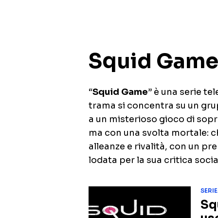
Squid Gam
“
Squid Game
” è una serie te
trama si concentra su un gr
a un misterioso gioco di sopra
ma con una svolta mortale: ch
alleanze e rivalità, con un pr
lodata per la sua critica soci
SERIE
Sq