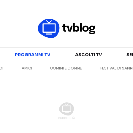
Televisione
PROGRAMMI TV
ASCOLTI TV
SE
GUIDA TV
ASCOLTI TV
OI
AMICI
UOMINI E DONNE
FESTIVAL DI SAN
CANALI TV
SERIE TV
PROGRAMMI TV
REALITY SHOW
PERSONAGGI TV
FICTION
Streaming