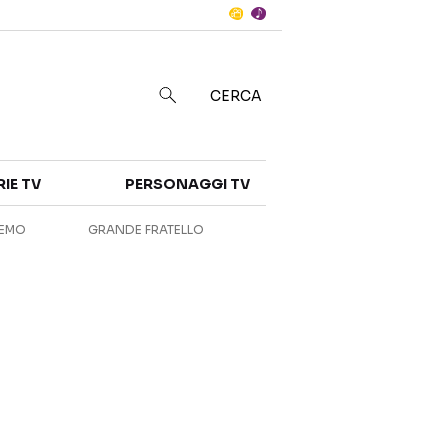
Notizie
in
CERCA
Categorie
RIE TV
PERSONAGGI TV
NOTIZIE
INTERVISTE
REMO
GRANDE FRATELLO
ANTEPRIME
RUBRICHE
RETROSCENA