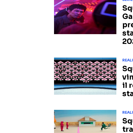
Sq
Ga
pr
st
20
REAL
Sq
vi
il
st
REAL
Sq
tra