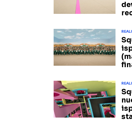
de
re
REAL
Squ
isp
(m
fin
REAL
Sq
nuo
isp
st