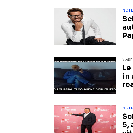
NOTI
Sch
au
Pa
7 Apr
Le
in 
re
NOTI
Sc
5,