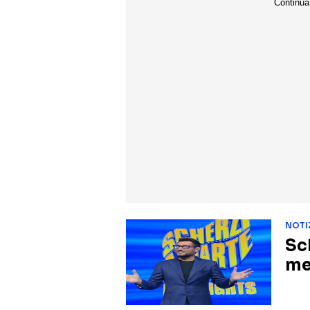
NOTI
Sc
me