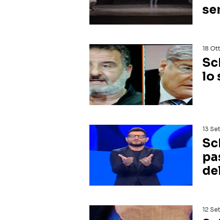
se
18 Ot
Sch
lo
13 Se
Sch
pa
del
12 Se