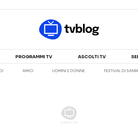
Televisione
PROGRAMMI TV
ASCOLTI TV
SE
GUIDA TV
ASCOLTI TV
OI
AMICI
UOMINI E DONNE
FESTIVAL DI SAN
CANALI TV
SERIE TV
PROGRAMMI TV
REALITY SHOW
PERSONAGGI TV
FICTION
Streaming