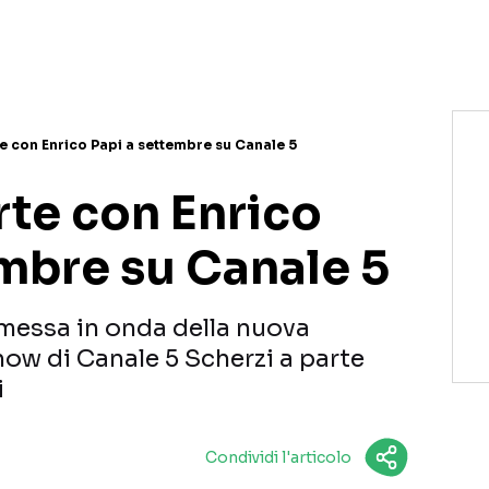
NETFLIX
MEDIASET INFINITY
AMAZON PRIME VIDEO
DAZN
DISNEY+
PARAMOUNT+
RAIPLAY
e con Enrico Papi a settembre su Canale 5
rte con Enrico
embre su Canale 5
 messa in onda della nuova
how di Canale 5 Scherzi a parte
i
Condividi l'articolo