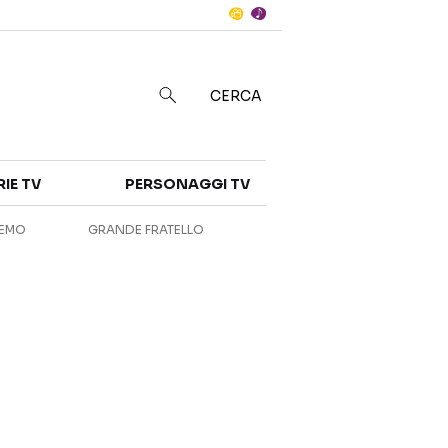
Notizie
in
CERCA
Categorie
RIE TV
PERSONAGGI TV
NOTIZIE
INTERVISTE
REMO
GRANDE FRATELLO
ANTEPRIME
RUBRICHE
RETROSCENA