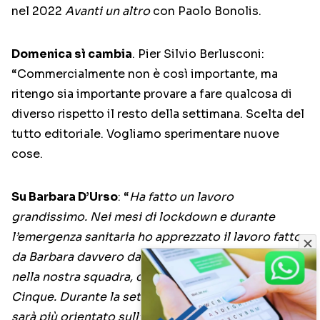
nel 2022
Avanti un altro
con Paolo Bonolis.
Domenica sì cambia
. Pier Silvio Berlusconi:
“Commercialmente non è così importante, ma
ritengo sia importante provare a fare qualcosa di
diverso rispetto il resto della settimana. Scelta del
tutto editoriale. Vogliamo sperimentare nuove
cose.
Su Barbara D’Urso
: “
Ha fatto un lavoro
grandissimo. Nei mesi di lockdown e durante
l’emergenza sanitaria ho apprezzato il lavoro fatto
da Barbara davvero davvero tanto. Barbara rimane
nella nostra squadra, continua a fare Pomeriggio
Cinque. Durante la settimana Pomeriggio Cinque
sarà più orientato sull’attualità. La domenica quel