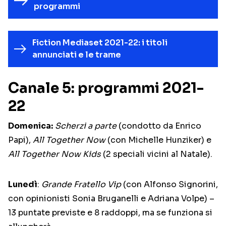
programmi
Fiction Mediaset 2021-22: i titoli
annunciati e le trame
Canale 5: programmi 2021-
22
Domenica:
Scherzi a parte
(condotto da Enrico
Papi),
All Together Now
(con Michelle Hunziker) e
All Together Now Kids
(2 speciali vicini al Natale).
Lunedì
:
Grande Fratello Vip
(con Alfonso Signorini,
con opinionisti Sonia Bruganelli e Adriana Volpe) –
13 puntate previste e 8 raddoppi, ma se funziona si