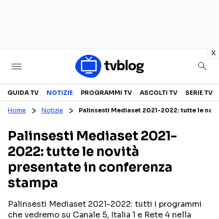
in
x
Televisione
GUIDA TV
NOTIZIE
PROGRAMMI TV
ASCOLTI TV
SERIE TV
Home
Notizie
Palinsesti Mediaset 2021-2022: tutte le nov
GUIDA TV
ASCOLTI TV
Palinsesti Mediaset 2021-
CANALI TV
SERIE TV
2022: tutte le novità
PROGRAMMI TV
REALITY SHOW
presentate in conferenza
PERSONAGGI TV
FICTION
stampa
Palinsesti Mediaset 2021-2022: tutti i programmi
Streaming
che vedremo su Canale 5, Italia 1 e Rete 4 nella