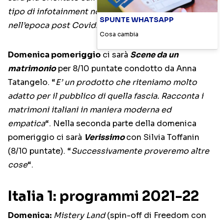
tipo di infotainment non ha più grande senso
SPUNTE WHATSAPP
nell’epoca post Covid. Abbiamo cambiato strada
“.
Cosa cambia
Domenica pomeriggio
ci sarà
Scene da un
matrimonio
per 8/10 puntate condotto da Anna
Tatangelo. “
E’ un prodotto che riteniamo molto
adatto per il pubblico di quella fascia. Racconta i
matrimoni italiani in maniera moderna ed
empatica
“. Nella seconda parte della domenica
pomeriggio ci sarà
Verissimo
con Silvia Toffanin
(8/10 puntate). “
Successivamente proveremo altre
cose
“.
Italia 1: programmi 2021-22
Domenica:
Mistery Land
(spin-off di Freedom con