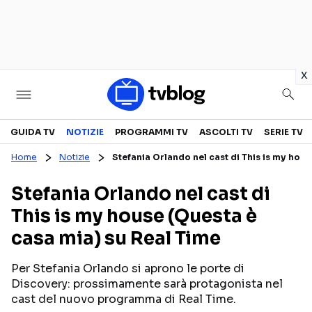
in
x
Televisione
GUIDA TV
NOTIZIE
PROGRAMMI TV
ASCOLTI TV
SERIE TV
Home
Notizie
Stefania Orlando nel cast di This is my hou
GUIDA TV
ASCOLTI TV
Stefania Orlando nel cast di
CANALI TV
SERIE TV
This is my house (Questa è
PROGRAMMI TV
REALITY SHOW
casa mia) su Real Time
PERSONAGGI TV
FICTION
Per Stefania Orlando si aprono le porte di
Discovery: prossimamente sarà protagonista nel
Streaming
cast del nuovo programma di Real Time.