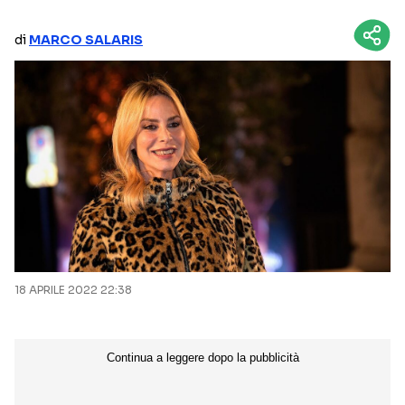
NETFLIX
MEDIASET INFINITY
di
MARCO SALARIS
AMAZON PRIME VIDEO
DAZN
DISNEY+
PARAMOUNT+
RAIPLAY
Categorie
NOTIZIE
INTERVISTE
ANTEPRIME
RUBRICHE
18 APRILE 2022 22:38
RETROSCENA
Seguici sui social