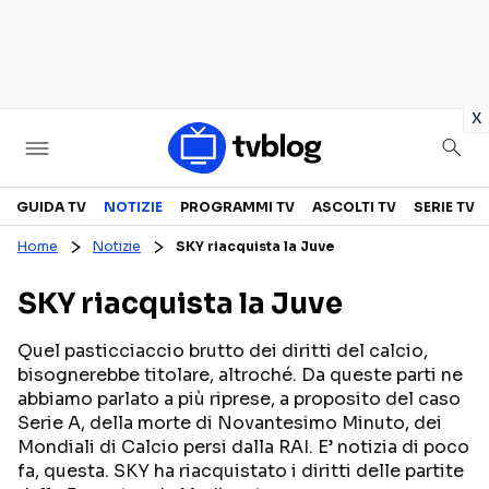
in
x
Televisione
GUIDA TV
NOTIZIE
PROGRAMMI TV
ASCOLTI TV
SERIE TV
Home
Notizie
SKY riacquista la Juve
GUIDA TV
ASCOLTI TV
SKY riacquista la Juve
CANALI TV
SERIE TV
PROGRAMMI TV
REALITY SHOW
Quel pasticciaccio brutto dei diritti del calcio,
bisognerebbe titolare, altroché. Da queste parti ne
PERSONAGGI TV
FICTION
abbiamo parlato a più riprese, a proposito del caso
Serie A, della morte di Novantesimo Minuto, dei
Mondiali di Calcio persi dalla RAI. E’ notizia di poco
Streaming
fa, questa. SKY ha riacquistato i diritti delle partite