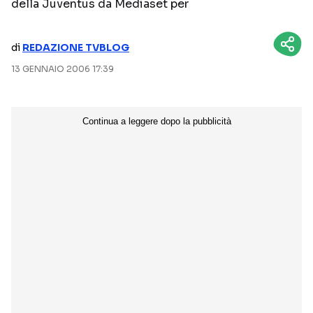
della Juventus da Mediaset per
NETFLIX
MEDIASET INFINITY
di
REDAZIONE TVBLOG
AMAZON PRIME VIDEO
DAZN
13 GENNAIO 2006 17:39
DISNEY+
PARAMOUNT+
RAIPLAY
Categorie
NOTIZIE
INTERVISTE
ANTEPRIME
RUBRICHE
RETROSCENA
Seguici sui social