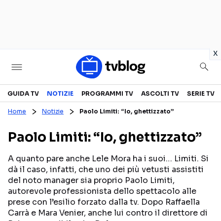
in
x
Televisione
GUIDA TV
NOTIZIE
PROGRAMMI TV
ASCOLTI TV
SERIE TV
Home
Notizie
Paolo Limiti: “Io, ghettizzato”
GUIDA TV
ASCOLTI TV
Paolo Limiti: “Io, ghettizzato”
CANALI TV
SERIE TV
PROGRAMMI TV
REALITY SHOW
A quanto pare anche Lele Mora ha i suoi… Limiti. Si
dà il caso, infatti, che uno dei più vetusti assistiti
PERSONAGGI TV
FICTION
del noto manager sia proprio Paolo Limiti,
autorevole professionista dello spettacolo alle
prese con l’esilio forzato dalla tv. Dopo Raffaella
Streaming
Carrà e Mara Venier, anche lui contro il direttore di