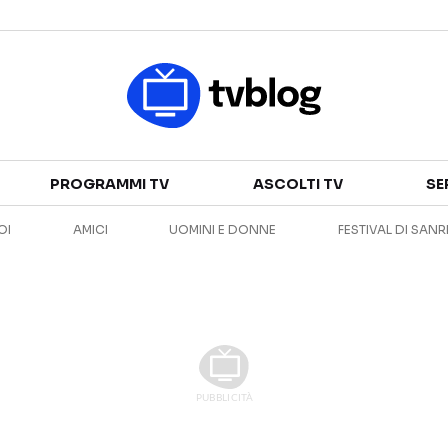
Televisione
PROGRAMMI TV
ASCOLTI TV
SE
GUIDA TV
ASCOLTI TV
OI
AMICI
UOMINI E DONNE
FESTIVAL DI SAN
CANALI TV
SERIE TV
PROGRAMMI TV
REALITY SHOW
PERSONAGGI TV
FICTION
Streaming