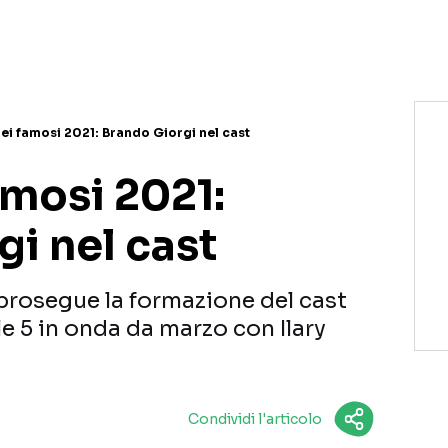
NETFLIX
MEDIASET INFINITY
AMAZON PRIME VIDEO
DAZN
DISNEY+
PARAMOUNT+
RAIPLAY
dei famosi 2021: Brando Giorgi nel cast
amosi 2021:
i nel cast
 prosegue la formazione del cast
le 5 in onda da marzo con Ilary
Condividi l'articolo