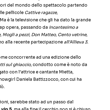
ettori del mondo dello spettacolo partendo
le pellicole
Cattive ragazze,
Ma è la televisione che gli ha dato la grande
soap opera, passando da
Incantesimo a
 Mogli a pezzi, Don Matteo, Cento vetrine,
no alla recente partecipazione
all’Allieva 3.
ome concorrente ad una edizione dello
ti sul ghiaccio
, condotto come è noto da
egato con l’attrice e cantante Mietta,
howgirl Daniela Battizzocco, con cui ha
lò.
ioni, sarebbe stato ad un passo dal
 vip 5
, ma alla fine il cerchio non si è chiuso.