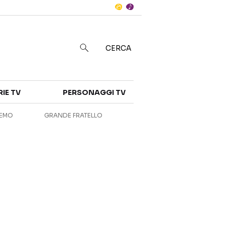
Notizie
in
CERCA
Categorie
RIE TV
PERSONAGGI TV
NOTIZIE
INTERVISTE
REMO
GRANDE FRATELLO
ANTEPRIME
RUBRICHE
RETROSCENA