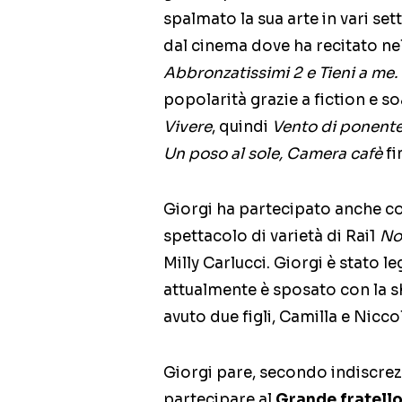
spalmato la sua arte in vari s
dal cinema dove ha recitato nel
Abbronzatissimi 2 e Tieni a me.
popolarità grazie a fiction e 
Vivere
, quindi
Vento di ponente,
Un poso al sole, Camera cafè
fi
Giorgi ha partecipato anche c
spettacolo di varietà di Rai1
Not
Milly Carlucci. Giorgi è stato l
attualmente è sposato con la s
avuto due figli, Camilla e Nicco
Giorgi pare, secondo indiscrez
partecipare al
Grande fratello