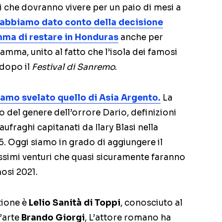
 che dovranno vivere per un paio di mesi a
 abbiamo dato conto della decisione
mma di restare in Honduras
anche per
amma, unito al fatto che l’isola dei famosi
 dopo il
Festival di Sanremo
.
iamo svelato quello di
Asia Argento
.
La
ano del genere dell’orrore Dario, definizioni
naufraghi capitanati da Ilary Blasi nella
. Oggi siamo in grado di aggiungere il
ssimi venturi che quasi sicuramente faranno
mosi 2021.
tione è
Lelio Sanità di Toppi
, conosciuto al
’arte
Brando Giorgi
, L’attore romano ha