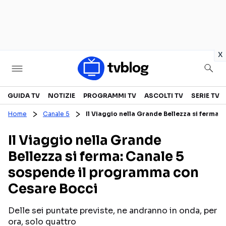
in
x
Televisione
GUIDA TV
NOTIZIE
PROGRAMMI TV
ASCOLTI TV
SERIE TV
Home
Canale 5
Il Viaggio nella Grande Bellezza si ferma
GUIDA TV
ASCOLTI TV
Il Viaggio nella Grande
CANALI TV
SERIE TV
Bellezza si ferma: Canale 5
PROGRAMMI TV
REALITY SHOW
sospende il programma con
PERSONAGGI TV
FICTION
Cesare Bocci
Delle sei puntate previste, ne andranno in onda, per
Streaming
ora, solo quattro