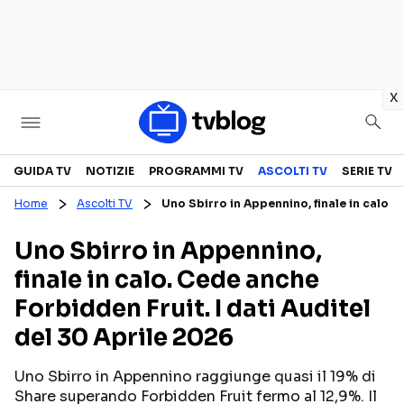
in
x
Televisione
GUIDA TV
NOTIZIE
PROGRAMMI TV
ASCOLTI TV
SERIE TV
Home
Ascolti TV
Uno Sbirro in Appennino, finale in calo. 
GUIDA TV
ASCOLTI TV
Uno Sbirro in Appennino,
CANALI TV
SERIE TV
finale in calo. Cede anche
PROGRAMMI TV
REALITY SHOW
Forbidden Fruit. I dati Auditel
PERSONAGGI TV
FICTION
del 30 Aprile 2026
Uno Sbirro in Appennino raggiunge quasi il 19% di
Streaming
Share superando Forbidden Fruit fermo al 12,9%. Il