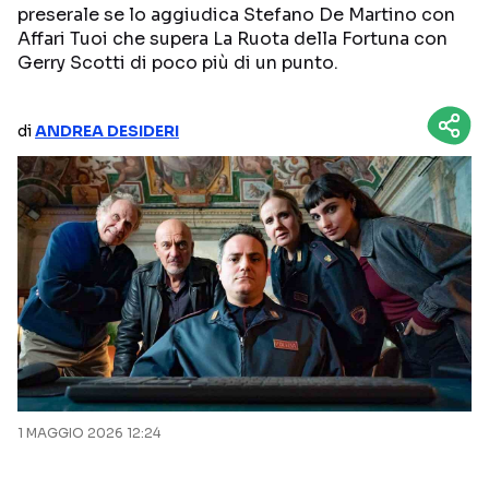
preserale se lo aggiudica Stefano De Martino con
NETFLIX
MEDIASET INFINITY
Affari Tuoi che supera La Ruota della Fortuna con
Gerry Scotti di poco più di un punto.
AMAZON PRIME VIDEO
DAZN
DISNEY+
PARAMOUNT+
di
ANDREA DESIDERI
RAIPLAY
Categorie
NOTIZIE
INTERVISTE
ANTEPRIME
RUBRICHE
RETROSCENA
1 MAGGIO 2026 12:24
Seguici sui social