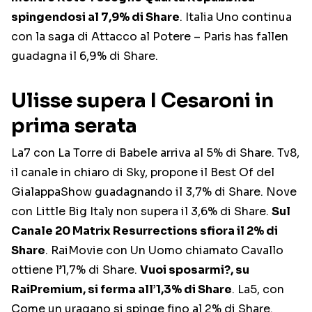
spingendosi al 7,9% di Share
. Italia Uno continua
con la saga di Attacco al Potere – Paris has fallen
guadagna il 6,9% di Share.
Ulisse supera I Cesaroni in
prima serata
La7 con La Torre di Babele arriva al 5% di Share. Tv8,
il canale in chiaro di Sky, propone il Best Of del
GialappaShow guadagnando il 3,7% di Share. Nove
con Little Big Italy non supera il 3,6% di Share.
Sul
Canale 20 Matrix Resurrections sfiora il 2% di
Share
. RaiMovie con Un Uomo chiamato Cavallo
ottiene l’1,7% di Share.
Vuoi sposarmi?, su
RaiPremium, si ferma all’1,3% di Share
. La5, con
Come un uragano si spinge fino al 2% di Share.