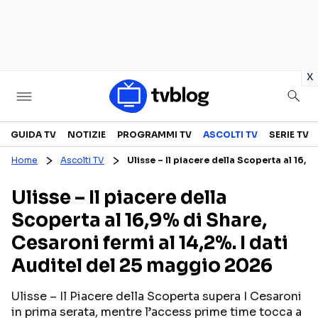
in
x
Televisione
GUIDA TV
NOTIZIE
PROGRAMMI TV
ASCOLTI TV
SERIE TV
Home
Ascolti TV
Ulisse – Il piacere della Scoperta al 16,9
GUIDA TV
ASCOLTI TV
Ulisse – Il piacere della
CANALI TV
SERIE TV
Scoperta al 16,9% di Share,
PROGRAMMI TV
REALITY SHOW
Cesaroni fermi al 14,2%. I dati
PERSONAGGI TV
FICTION
Auditel del 25 maggio 2026
Ulisse – Il Piacere della Scoperta supera I Cesaroni
Streaming
in prima serata, mentre l’access prime time tocca a