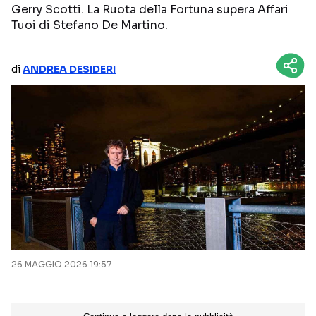
Gerry Scotti. La Ruota della Fortuna supera Affari
NETFLIX
MEDIASET INFINITY
Tuoi di Stefano De Martino.
AMAZON PRIME VIDEO
DAZN
di
ANDREA DESIDERI
DISNEY+
PARAMOUNT+
RAIPLAY
Categorie
NOTIZIE
INTERVISTE
ANTEPRIME
RUBRICHE
RETROSCENA
26 MAGGIO 2026 19:57
Seguici sui social