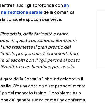
entre il suo
Tg1
sprofonda con
un
nell’edizione serale
della domenica
n la consueta spocchiosa verve:
l’ipocrisia, della faziosità e tante
come in questa occasione. Sono anni
ai uno trasmette il gran premio del
l’inutile programma di commenti fine
ara di ascolti con il Tg5 perché al posto
L’Eredità, ha un handicap pre-serale.
 gara della Formula 1 che ieri celebrava il
rasile
. C’è una cosa da dire: probabilmente
olpa del mancato traino. Il problema è un
razione del genere suona come una conferma.