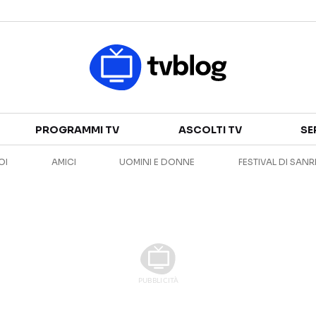
Televisione
PROGRAMMI TV
ASCOLTI TV
SE
GUIDA TV
ASCOLTI TV
OI
AMICI
UOMINI E DONNE
FESTIVAL DI SAN
CANALI TV
SERIE TV
PROGRAMMI TV
REALITY SHOW
PERSONAGGI TV
FICTION
Streaming