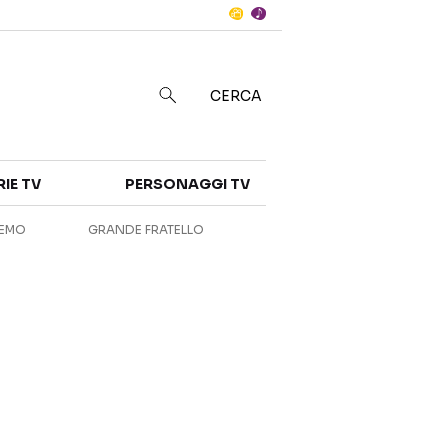
Notizie
in
CERCA
Categorie
RIE TV
PERSONAGGI TV
NOTIZIE
INTERVISTE
REMO
GRANDE FRATELLO
ANTEPRIME
RUBRICHE
RETROSCENA