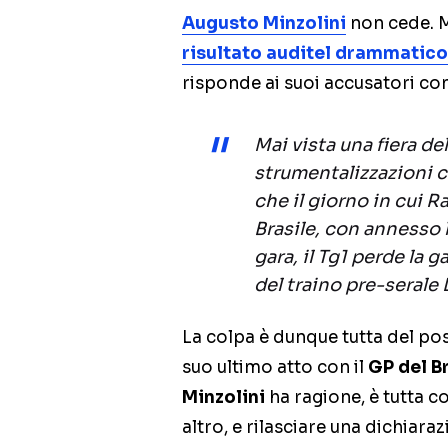
Augusto Minzolini
non cede. M
risultato auditel drammatico 
risponde ai suoi accusatori co
Mai vista una fiera del
strumentalizzazioni 
che il giorno in cui R
Brasile, con annesso 
gara, il Tg1 perde la g
del traino pre-serale 
La colpa è dunque tutta del post
suo ultimo atto con il
GP del B
Minzolini
ha ragione, è tutta c
altro, e rilasciare una dichia