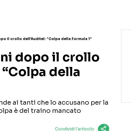
NETFLIX
MEDIASET INFINITY
AMAZON PRIME VIDEO
DAZN
DISNEY+
PARAMOUNT+
RAIPLAY
po il crollo dell’Auditel: “Colpa della Formula 1”
ni dopo il crollo
: “Colpa della
onde ai tanti che lo accusano per la
 colpa è del traino mancato
Condividi l'articolo