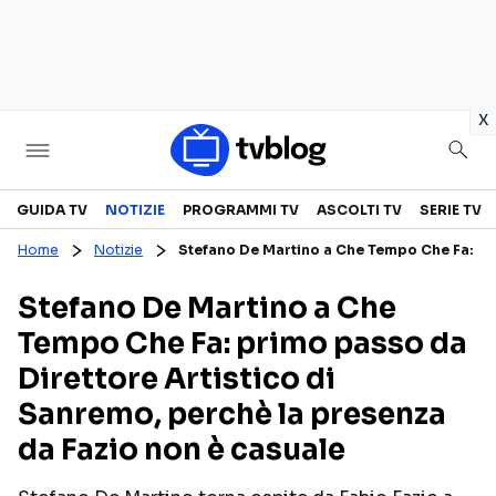
in
x
Televisione
GUIDA TV
NOTIZIE
PROGRAMMI TV
ASCOLTI TV
SERIE TV
Home
Notizie
Stefano De Martino a Che Tempo Che Fa: pri
GUIDA TV
ASCOLTI TV
Stefano De Martino a Che
CANALI TV
SERIE TV
Tempo Che Fa: primo passo da
PROGRAMMI TV
REALITY SHOW
Direttore Artistico di
PERSONAGGI TV
FICTION
Sanremo, perchè la presenza
da Fazio non è casuale
Streaming