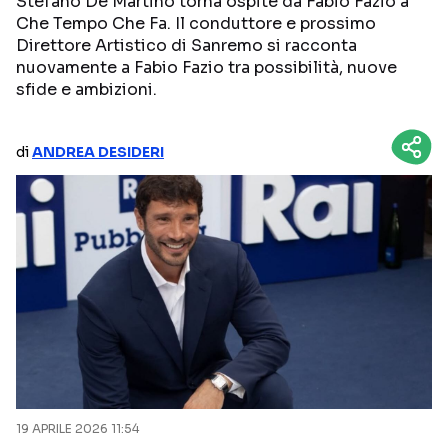
Stefano De Martino torna ospite da Fabio Fazio a
Che Tempo Che Fa. Il conduttore e prossimo
NETFLIX
MEDIASET INFINITY
Direttore Artistico di Sanremo si racconta
nuovamente a Fabio Fazio tra possibilità, nuove
AMAZON PRIME VIDEO
DAZN
sfide e ambizioni.
DISNEY+
PARAMOUNT+
RAIPLAY
di
ANDREA DESIDERI
Categorie
NOTIZIE
INTERVISTE
ANTEPRIME
RUBRICHE
RETROSCENA
Seguici sui social
19 APRILE 2026 11:54