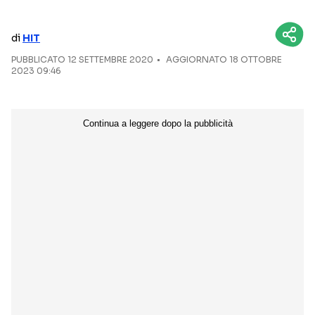
NETFLIX
MEDIASET INFINITY
di
HIT
AMAZON PRIME VIDEO
DAZN
PUBBLICATO
12 SETTEMBRE 2020
AGGIORNATO 18 OTTOBRE
2023 09:46
DISNEY+
PARAMOUNT+
RAIPLAY
Categorie
NOTIZIE
INTERVISTE
ANTEPRIME
RUBRICHE
RETROSCENA
Seguici sui social