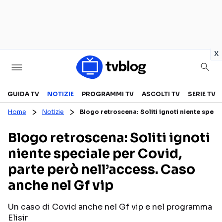
in
x
Televisione
GUIDA TV
NOTIZIE
PROGRAMMI TV
ASCOLTI TV
SERIE TV
Home
Notizie
Blogo retroscena: Soliti ignoti niente speci
GUIDA TV
ASCOLTI TV
Blogo retroscena: Soliti ignoti
CANALI TV
SERIE TV
niente speciale per Covid,
PROGRAMMI TV
REALITY SHOW
parte però nell’access. Caso
PERSONAGGI TV
FICTION
anche nel Gf vip
Un caso di Covid anche nel Gf vip e nel programma
Streaming
Elisir