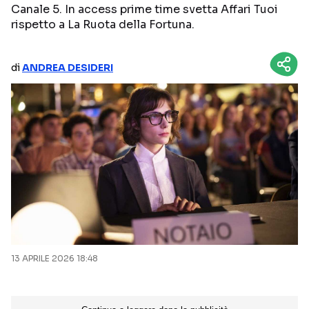
Canale 5. In access prime time svetta Affari Tuoi
NETFLIX
MEDIASET INFINITY
rispetto a La Ruota della Fortuna.
AMAZON PRIME VIDEO
DAZN
di
ANDREA DESIDERI
DISNEY+
PARAMOUNT+
RAIPLAY
Categorie
NOTIZIE
INTERVISTE
ANTEPRIME
RUBRICHE
RETROSCENA
13 APRILE 2026 18:48
Seguici sui social