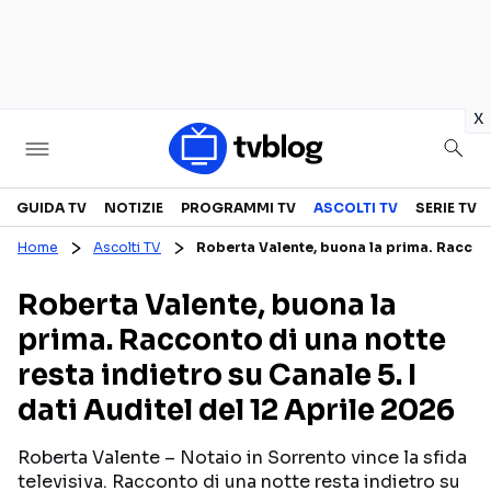
in
x
Televisione
GUIDA TV
NOTIZIE
PROGRAMMI TV
ASCOLTI TV
SERIE TV
Home
Ascolti TV
Roberta Valente, buona la prima. Racconto
GUIDA TV
ASCOLTI TV
Roberta Valente, buona la
CANALI TV
SERIE TV
prima. Racconto di una notte
PROGRAMMI TV
REALITY SHOW
resta indietro su Canale 5. I
PERSONAGGI TV
FICTION
dati Auditel del 12 Aprile 2026
Roberta Valente – Notaio in Sorrento vince la sfida
Streaming
televisiva. Racconto di una notte resta indietro su