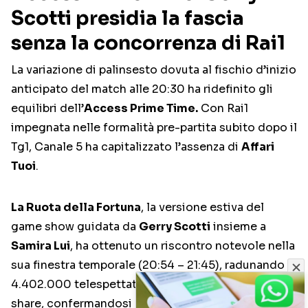
Scotti presidia la fascia
senza la concorrenza di Rai1
La variazione di palinsesto dovuta al fischio d’inizio
anticipato del match alle 20:30 ha ridefinito gli
equilibri dell’
Access Prime Time.
Con Rai1
impegnata nelle formalità pre-partita subito dopo il
Tg1, Canale 5 ha capitalizzato l’assenza di
Affari
Tuoi
.
La Ruota della Fortuna
, la versione estiva del
game show guidata da
Gerry Scotti
insieme a
Samira Lui
, ha ottenuto un riscontro notevole nella
sua finestra temporale (20:54 – 21:45), radunando
4.402.000 telespettatori e sfiorando il 26.7% di
share, confermandosi un traino fondamentale per