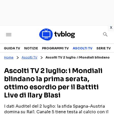
in
x
Televisione
GUIDA TV
NOTIZIE
PROGRAMMI TV
ASCOLTI TV
SERIE TV
Home
Ascolti TV
Ascolti TV 2 luglio: i Mondiali blindano la 
GUIDA TV
ASCOLTI TV
Ascolti TV 2 luglio: i Mondiali
CANALI TV
SERIE TV
blindano la prima serata,
PROGRAMMI TV
REALITY SHOW
ottimo esordio per il Battiti
PERSONAGGI TV
FICTION
Live di Ilary Blasi
I dati Auditel del 2 luglio: la sfida Spagna-Austria
Streaming
domina su Rai1. Canale 5 tiene testa al calcio con il