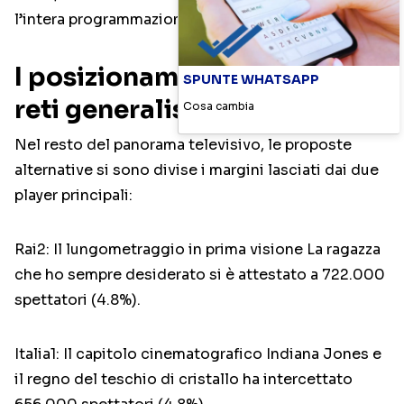
l’intera programmazione serale della rete.
I posizionamenti delle altre
SPUNTE WHATSAPP
reti generaliste
Cosa cambia
Nel resto del panorama televisivo, le proposte
alternative si sono divise i margini lasciati dai due
player principali:
Rai2: Il lungometraggio in prima visione La ragazza
che ho sempre desiderato si è attestato a 722.000
spettatori (4.8%).
Italia1: Il capitolo cinematografico Indiana Jones e
il regno del teschio di cristallo ha intercettato