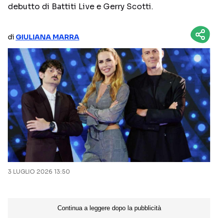
debutto di Battiti Live e Gerry Scotti.
NETFLIX
MEDIASET INFINITY
AMAZON PRIME VIDEO
DAZN
di
GIULIANA MARRA
DISNEY+
PARAMOUNT+
RAIPLAY
Categorie
NOTIZIE
INTERVISTE
ANTEPRIME
RUBRICHE
RETROSCENA
3 LUGLIO 2026 13:50
Seguici sui social