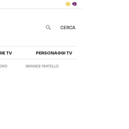
Notizie
in
CERCA
Categorie
RIE TV
PERSONAGGI TV
NOTIZIE
INTERVISTE
REMO
GRANDE FRATELLO
ANTEPRIME
RUBRICHE
RETROSCENA