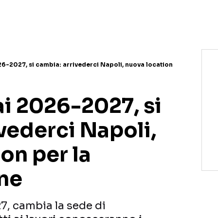
NETFLIX
MEDIASET INFINITY
AMAZON PRIME VIDEO
DAZN
DISNEY+
PARAMOUNT+
RAIPLAY
26-2027, si cambia: arrivederci Napoli, nuova location
ai 2026-2027, si
vederci Napoli,
on per la
ne
7, cambia la sede di