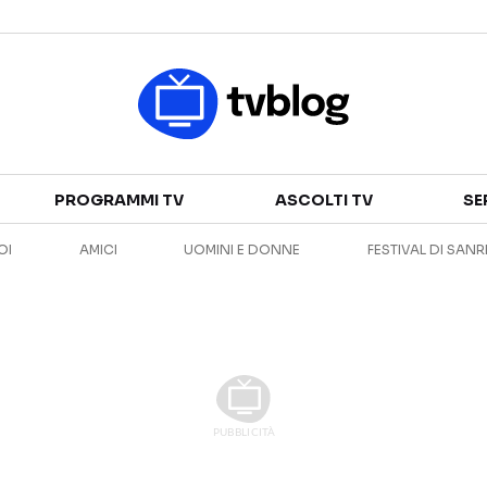
Televisione
PROGRAMMI TV
ASCOLTI TV
SE
GUIDA TV
ASCOLTI TV
OI
AMICI
UOMINI E DONNE
FESTIVAL DI SAN
CANALI TV
SERIE TV
PROGRAMMI TV
REALITY SHOW
PERSONAGGI TV
FICTION
Streaming