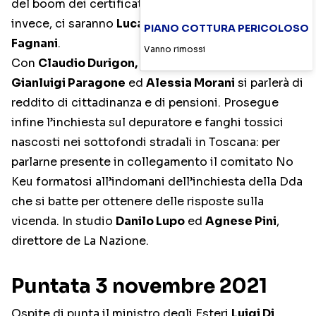
del boom dei certificati medici per malattia,
invece, ci saranno
Luca Telese, Vauro
e
Francesca
PIANO COTTURA PERICOLOSO
Fagnani
.
Vanno rimossi
Con
Claudio Durigon, Luigi Scordamaglia,
Gianluigi Paragone
ed
Alessia Morani
si parlerà di
reddito di cittadinanza e di pensioni. Prosegue
infine l’inchiesta sul depuratore e fanghi tossici
nascosti nei sottofondi stradali in Toscana: per
parlarne presente in collegamento il comitato No
Keu formatosi all’indomani dell’inchiesta della Dda
che si batte per ottenere delle risposte sulla
vicenda. In studio
Danilo Lupo
ed
Agnese Pini
,
direttore de La Nazione.
Puntata 3 novembre 2021
Ospite di punta il ministro degli Esteri
Luigi Di