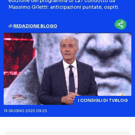
edizione del programma di La7 condotto da
Massimo Giletti: anticipazioni puntate, ospiti.
NETFLIX
MEDIASET INFINITY
AMAZON PRIME VIDEO
DAZN
di
REDAZIONE BLOGO
DISNEY+
PARAMOUNT+
RAIPLAY
Categorie
NOTIZIE
INTERVISTE
ANTEPRIME
RUBRICHE
RETROSCENA
I CONSIGLI DI TVBLOG
19 GIUGNO 2022 09:23
Seguici sui social