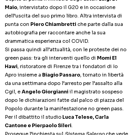
Maio
, intervistato dopo il G20 e in occasione
dell’uscita del suo primo libro. Altra intervista di
punta con
Piero Chiambretti
che parte dalla sua
autobiografia per raccontare anche la sua
drammatica esperienza col COVID.
Si passa quindi all’attualità, con le proteste dei no
green pass: tra gli interventi quello di
Momi El
Hawi
, ristoratore di Firenze tra i fondatori di Io
Apro insieme a
Biagio Passaro
, tornato in libertà
da una settimana dopo l’arresto per l’assalto alla
Cgil, e
Angelo Giorgianni
il magistrato sospeso
dopo le dichiarazioni fatte dal palco di piazza del
Popolo durante la manifestazione no green pass.
Per il dibattito il studio
Luca Telese, Carla
Cantone e Pierpaolo Sileri
.
Prosegue l’inchiesta sul
Sistema Salerno
che vede