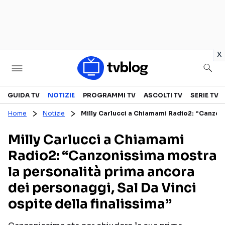
in
x
Televisione
GUIDA TV
NOTIZIE
PROGRAMMI TV
ASCOLTI TV
SERIE TV
Home
Notizie
Milly Carlucci a Chiamami Radio2: “Canzonis
GUIDA TV
ASCOLTI TV
Milly Carlucci a Chiamami
CANALI TV
SERIE TV
Radio2: “Canzonissima mostra
PROGRAMMI TV
REALITY SHOW
la personalità prima ancora
PERSONAGGI TV
FICTION
dei personaggi, Sal Da Vinci
ospite della finalissima”
Streaming