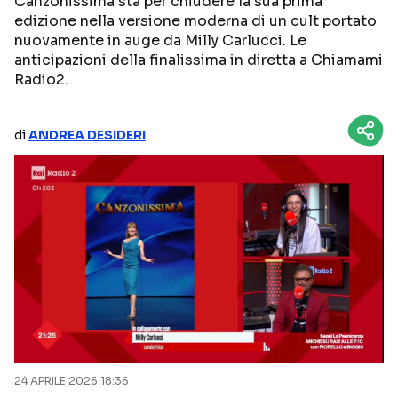
Canzonissima sta per chiudere la sua prima
edizione nella versione moderna di un cult portato
NETFLIX
MEDIASET INFINITY
nuovamente in auge da Milly Carlucci. Le
anticipazioni della finalissima in diretta a Chiamami
AMAZON PRIME VIDEO
DAZN
Radio2.
DISNEY+
PARAMOUNT+
RAIPLAY
di
ANDREA DESIDERI
Categorie
NOTIZIE
INTERVISTE
ANTEPRIME
RUBRICHE
RETROSCENA
Seguici sui social
24 APRILE 2026 18:36