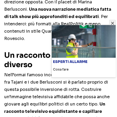
direzione opposta. Con il placet di Marina
Berlusconi.
Una nuova narrazione mediatica fatta
di talk show più approfonditi ed equilibrati
. Per
intenderci: più formati alla RealPolitik e meno
contenuti in stile Quarta Repubblica o Dritto e
Rovescio.
Un racconto televisivo
ESPERTI ALLARME
diverso
Cosa fare
Nell’ormai famoso incontro di Cologno Monzese
fra Tajani e i due Berlusconi si è parlato proprio di
questa possibile inversione di rotta. Costruire
un’immagine televisiva affidabile che possa anche
giovare agli equilibri politici di un certo tipo.
Un
racconto televisivo equidistante e capillare