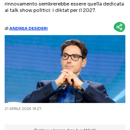
rinnovamento sembrerebbe essere quella dedicata
NETFLIX
MEDIASET INFINITY
ai talk show politici: i diktat per il 2027.
AMAZON PRIME VIDEO
DAZN
di
ANDREA DESIDERI
DISNEY+
PARAMOUNT+
RAIPLAY
Categorie
NOTIZIE
INTERVISTE
ANTEPRIME
RUBRICHE
RETROSCENA
21 APRILE 2026 19:27
Seguici sui social