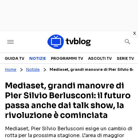
in
x
Televisione
GUIDA TV
NOTIZIE
PROGRAMMI TV
ASCOLTI TV
SERIE TV
Home
Notizie
Mediaset, grandi manovre di Pier Silvio Berl
GUIDA TV
ASCOLTI TV
Mediaset, grandi manovre di
CANALI TV
SERIE TV
Pier Silvio Berlusconi: il futuro
PROGRAMMI TV
REALITY SHOW
passa anche dai talk show, la
PERSONAGGI TV
FICTION
rivoluzione è cominciata
Mediaset, Pier Silvio Berlusconi esige un cambio di
Streaming
rotta per la prossima stagione. L’area di maggior