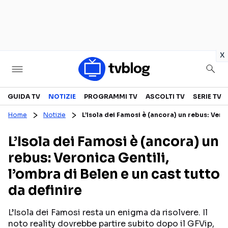
in
x
Televisione
GUIDA TV
NOTIZIE
PROGRAMMI TV
ASCOLTI TV
SERIE TV
Home
Notizie
L’Isola dei Famosi è (ancora) un rebus: Veron
GUIDA TV
ASCOLTI TV
L’Isola dei Famosi è (ancora) un
CANALI TV
SERIE TV
rebus: Veronica Gentili,
PROGRAMMI TV
REALITY SHOW
l’ombra di Belen e un cast tutto
PERSONAGGI TV
FICTION
da definire
L’Isola dei Famosi resta un enigma da risolvere. Il
Streaming
noto reality dovrebbe partire subito dopo il GFVip,