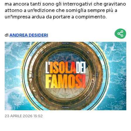
ma ancora tanti sono gli interrogativi che gravitano
NETFLIX
MEDIASET INFINITY
attorno a un’edizione che somiglia sempre più a
un’impresa ardua da portare a compimento.
AMAZON PRIME VIDEO
DAZN
DISNEY+
PARAMOUNT+
di
ANDREA DESIDERI
RAIPLAY
Categorie
NOTIZIE
INTERVISTE
ANTEPRIME
RUBRICHE
RETROSCENA
23 APRILE 2026 15:52
Seguici sui social