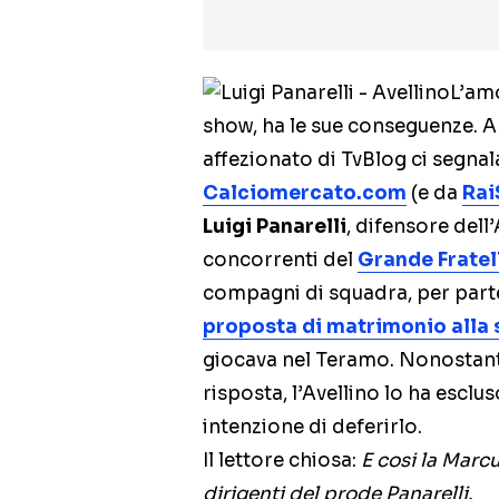
L’amo
show, ha le sue conseguenze. A 
affezionato di TvBlog ci segnal
Calciomercato.com
(e da
Rai
Luigi Panarelli
, difensore dell
concorrenti del
Grande Fratel
compagni di squadra, per partec
proposta di matrimonio alla 
giocava nel Teramo. Nonostante 
risposta, l’Avellino lo ha esclu
intenzione di deferirlo.
Il lettore chiosa:
E cosi la Marcu
dirigenti del prode Panarelli.