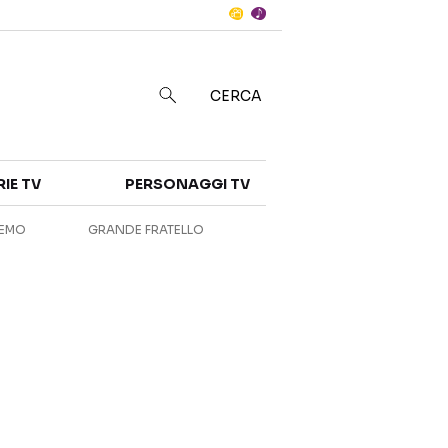
Notizie
in
CERCA
Categorie
RIE TV
PERSONAGGI TV
NOTIZIE
INTERVISTE
REMO
GRANDE FRATELLO
ANTEPRIME
RUBRICHE
RETROSCENA