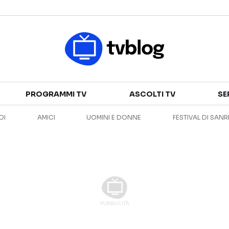
Televisione
PROGRAMMI TV
ASCOLTI TV
SE
GUIDA TV
ASCOLTI TV
OI
AMICI
UOMINI E DONNE
FESTIVAL DI SAN
CANALI TV
SERIE TV
PROGRAMMI TV
REALITY SHOW
PERSONAGGI TV
FICTION
Streaming