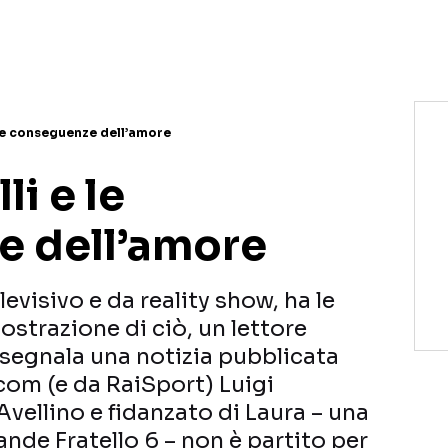
NETFLIX
MEDIASET INFINITY
AMAZON PRIME VIDEO
DAZN
DISNEY+
PARAMOUNT+
RAIPLAY
 le conseguenze dell’amore
li e le
e dell’amore
evisivo e da reality show, ha le
strazione di ciò, un lettore
 segnala una notizia pubblicata
com (e da RaiSport) Luigi
’Avellino e fidanzato di Laura – una
ande Fratello 6 – non è partito per