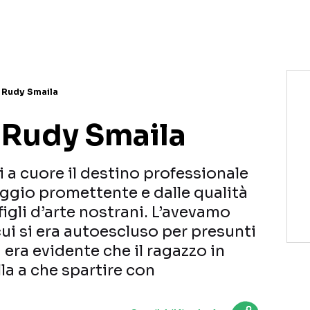
NETFLIX
MEDIASET INFINITY
AMAZON PRIME VIDEO
DAZN
DISNEY+
PARAMOUNT+
RAIPLAY
i Rudy Smaila
i Rudy Smaila
i a cuore il destino professionale
ggio promettente e dalle qualità
figli d’arte nostrani. L’avevamo
cui si era autoescluso per presunti
à era evidente che il ragazzo in
la a che spartire con