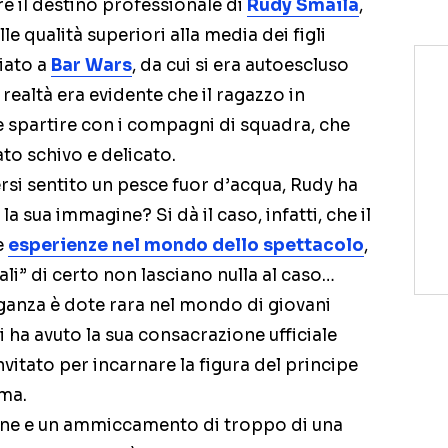
re il destino professionale di
Rudy Smaila
,
 qualità superiori alla media dei figli
iato a
Bar Wars
, da cui si era autoescluso
 realtà era evidente che il ragazzo in
e spartire con i compagni di squadra, che
ato schivo e delicato.
rsi sentito un pesce fuor d’acqua, Rudy ha
a sua immagine? Si dà il caso, infatti, che il
e
esperienze nel mondo dello spettacolo
,
atali” di certo non lasciano nulla al caso…
ganza è dote rara nel mondo di giovani
 ha avuto la sua consacrazione ufficiale
 invitato per incarnare la figura del principe
ema.
one e un ammiccamento di troppo di una