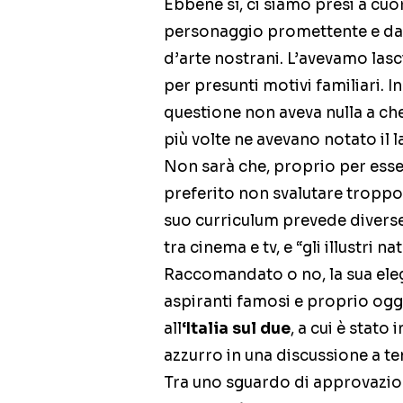
Ebbene sì, ci siamo presi a cuo
personaggio promettente e dalle
d’arte nostrani. L’avevamo lasc
per presunti motivi familiari. In
questione non aveva nulla a ch
più volte ne avevano notato il l
Non sarà che, proprio per esse
preferito non svalutare troppo l
suo curriculum prevede divers
tra cinema e tv, e “gli illustri n
Raccomandato o no, la sua ele
aspiranti famosi e proprio oggi
all
‘Italia sul due
, a cui è stato
azzurro in una discussione a t
Tra uno sguardo di approvazi