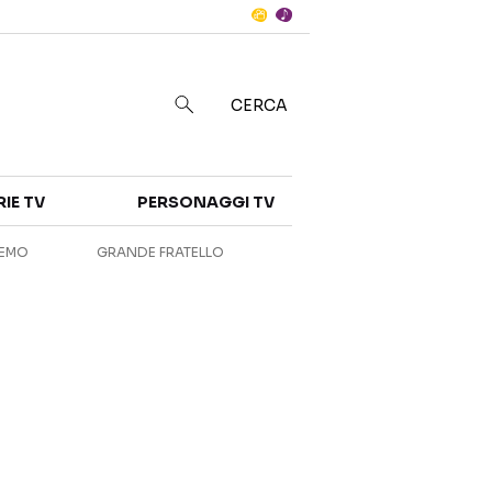
Notizie
in
CERCA
Categorie
RIE TV
PERSONAGGI TV
NOTIZIE
INTERVISTE
REMO
GRANDE FRATELLO
ANTEPRIME
RUBRICHE
RETROSCENA