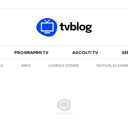
Televisione
PROGRAMMI TV
ASCOLTI TV
SE
GUIDA TV
ASCOLTI TV
OI
AMICI
UOMINI E DONNE
FESTIVAL DI SAN
CANALI TV
SERIE TV
PROGRAMMI TV
REALITY SHOW
PERSONAGGI TV
FICTION
Streaming