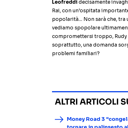
Leofreddi
decisamente invaghit
Rai, con un’ospitata important
popolarità… Non sarà che, tra un
vediamo spopolare ultimamente
compromettersi troppo, Rudy S
soprattutto, una domanda sorge
problemi familiari?
ALTRI ARTICOLI 
Money Road 3 “congelat
tornare in palinsesto 