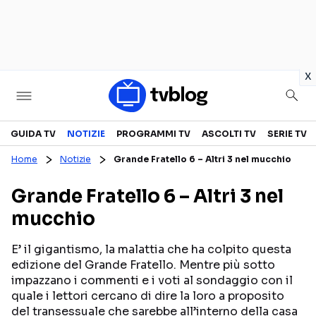
in
x
Televisione
GUIDA TV
NOTIZIE
PROGRAMMI TV
ASCOLTI TV
SERIE TV
Home
Notizie
Grande Fratello 6 – Altri 3 nel mucchio
GUIDA TV
ASCOLTI TV
Grande Fratello 6 – Altri 3 nel
CANALI TV
SERIE TV
mucchio
PROGRAMMI TV
REALITY SHOW
PERSONAGGI TV
FICTION
E’ il gigantismo, la malattia che ha colpito questa
edizione del Grande Fratello. Mentre più sotto
impazzano i commenti e i voti al sondaggio con il
quale i lettori cercano di dire la loro a proposito
Streaming
del transessuale che sarebbe all’interno della casa