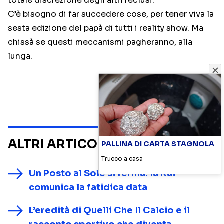
totale discrezione degli altri reclusi.
C’è bisogno di far succedere cose, per tener viva la
sesta edizione del papà di tutti i reality show. Ma
chissà se questi meccanismi pagheranno, alla
lunga.
ALTRI ARTICOLI SU
NOTIZIE
PALLINA DI CARTA STAGNOLA
Trucco a casa
Un Posto al Sole si ferma: la Rai
comunica la fatidica data
L’eredità di Quelli Che Il Calcio e il