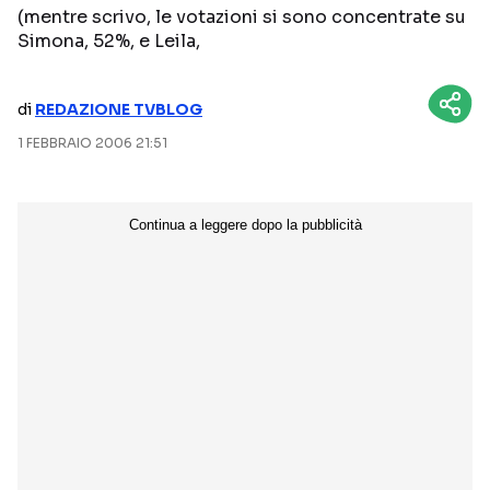
(mentre scrivo, le votazioni si sono concentrate su
NETFLIX
MEDIASET INFINITY
Simona, 52%, e Leila,
AMAZON PRIME VIDEO
DAZN
di
REDAZIONE TVBLOG
DISNEY+
PARAMOUNT+
1 FEBBRAIO 2006 21:51
RAIPLAY
Categorie
NOTIZIE
INTERVISTE
ANTEPRIME
RUBRICHE
RETROSCENA
Seguici sui social