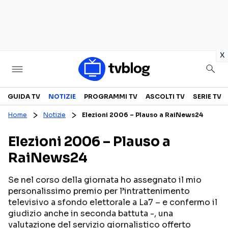
in
x
Televisione
GUIDA TV
NOTIZIE
PROGRAMMI TV
ASCOLTI TV
SERIE TV
Home
Notizie
Elezioni 2006 – Plauso a RaiNews24
GUIDA TV
ASCOLTI TV
Elezioni 2006 – Plauso a
CANALI TV
SERIE TV
RaiNews24
PROGRAMMI TV
REALITY SHOW
PERSONAGGI TV
FICTION
Se nel corso della giornata ho assegnato il mio
personalissimo premio per l’intrattenimento
televisivo a sfondo elettorale a La7 – e confermo il
giudizio anche in seconda battuta -, una
Streaming
valutazione del servizio giornalistico offerto