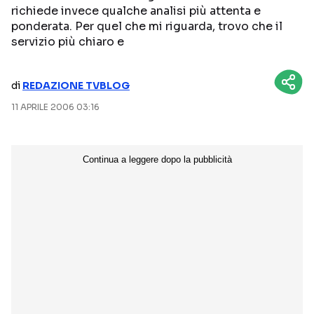
richiede invece qualche analisi più attenta e
NETFLIX
MEDIASET INFINITY
ponderata. Per quel che mi riguarda, trovo che il
servizio più chiaro e
AMAZON PRIME VIDEO
DAZN
DISNEY+
PARAMOUNT+
di
REDAZIONE TVBLOG
RAIPLAY
11 APRILE 2006 03:16
Categorie
NOTIZIE
INTERVISTE
ANTEPRIME
RUBRICHE
RETROSCENA
Seguici sui social