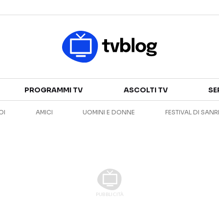
Televisione
PROGRAMMI TV
ASCOLTI TV
SE
GUIDA TV
ASCOLTI TV
OI
AMICI
UOMINI E DONNE
FESTIVAL DI SAN
CANALI TV
SERIE TV
PROGRAMMI TV
REALITY SHOW
PERSONAGGI TV
FICTION
Streaming