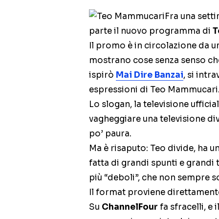
Fra una setti
parte il nuovo programma di
T
Il promo è in circolazione da u
mostrano cose senza senso che 
ispirò
Mai Dire Banzai
, si intr
espressioni di Teo Mammucari
Lo slogan, la televisione ufficia
vagheggiare una televisione di
po’ paura.
Ma è risaputo: Teo divide, ha u
fatta di grandi spunti e grandi
più “deboli”, che non sempre s
Il format proviene direttamen
Su
ChannelFour
fa sfracelli, e 