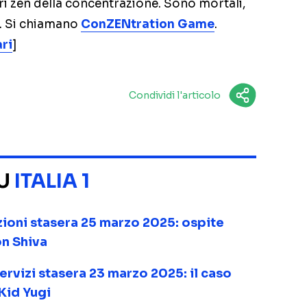
ri zen della concentrazione. Sono mortali,
o. Si chiamano
ConZENtration Game
.
ri
]
Condividi l'articolo
SU
ITALIA 1
zioni stasera 25 marzo 2025: ospite
on Shiva
servizi stasera 23 marzo 2025: il caso
Kid Yugi