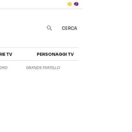
Notizie
in
CERCA
Categorie
RIE TV
PERSONAGGI TV
NOTIZIE
INTERVISTE
REMO
GRANDE FRATELLO
ANTEPRIME
RUBRICHE
RETROSCENA