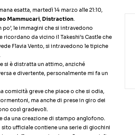
mana esatta, martedì 14 marzo alle 21:10,
eo Mammucari
,
Distraction
.
n po’, le immagini che si intravedono
ricordano da vicino il Takeshi’s Castle che
avede Flavia Vento, si intravedono le tipiche
.
le si è distratta un attimo, anziché
versa e divertente, personalmente mi fa un
na comicità greve che piace o che si odia,
 tormentoni, ma anche di prese in giro dei
ono così gradevoli.
te da una creazione di stampo anglofono.
il sito ufficiale contiene una serie di giochini