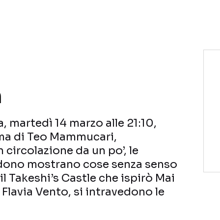
NETFLIX
MEDIASET INFINITY
AMAZON PRIME VIDEO
DAZN
DISNEY+
PARAMOUNT+
RAIPLAY
n
, martedì 14 marzo alle 21:10,
ma di Teo Mammucari,
n circolazione da un po’, le
edono mostrano cose senza senso
il Takeshi’s Castle che ispirò Mai
 Flavia Vento, si intravedono le