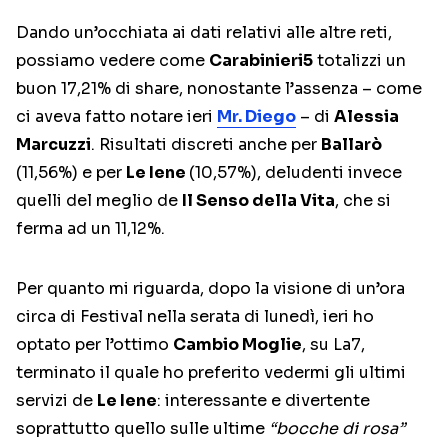
Dando un’occhiata ai dati relativi alle altre reti,
possiamo vedere come
Carabinieri5
totalizzi un
buon 17,21% di share, nonostante l’assenza – come
ci aveva fatto notare ieri
Mr. Diego
– di
Alessia
Marcuzzi
. Risultati discreti anche per
Ballarò
(11,56%) e per
Le Iene
(10,57%), deludenti invece
quelli del meglio de
Il Senso della Vita
, che si
ferma ad un 11,12%.
Per quanto mi riguarda, dopo la visione di un’ora
circa di Festival nella serata di lunedì, ieri ho
optato per l’ottimo
Cambio Moglie
, su La7,
terminato il quale ho preferito vedermi gli ultimi
servizi de
Le Iene
: interessante e divertente
soprattutto quello sulle ultime
“bocche di rosa”