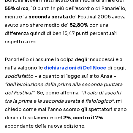
Bonolis aveva infatti avuto una media di share del
55% circa
, 10 punti in più dell’esordio di Panariello,
mentre la
seconda serata
del Festival 2005 aveva
avuto uno share medio del
52,80%
con una
differenza quindi di ben 15,47 punti percentuali
rispetto a ieri.
Panariello si assume la colpa degli insuccessi e a
nulla valgono le
dichiarazioni di Del Noce
di oggi,
soddisfatto
– a quanto si legge sul sito Ansa –
“dell’evoluzione dalla prima alla seconda puntata
del Festival”
. Se, come afferma,
“il calo di ascolti
tra la prima e la seconda serata è fisiologico”
, mi
chiedo come mai l’anno scorso gli spettatori siano
diminuiti solamente del
2%
,
contro il 7%
abbondante della nuova edizione.