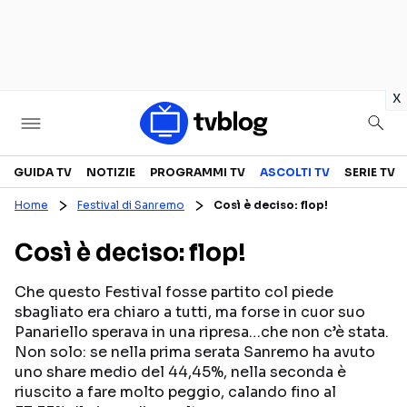
in
x
Televisione
GUIDA TV
NOTIZIE
PROGRAMMI TV
ASCOLTI TV
SERIE TV
Home
Festival di Sanremo
Così è deciso: flop!
GUIDA TV
ASCOLTI TV
Così è deciso: flop!
CANALI TV
SERIE TV
PROGRAMMI TV
REALITY SHOW
Che questo Festival fosse partito col piede
sbagliato era chiaro a tutti, ma forse in cuor suo
PERSONAGGI TV
FICTION
Panariello sperava in una ripresa…che non c’è stata.
Non solo: se nella prima serata Sanremo ha avuto
uno share medio del 44,45%, nella seconda è
Streaming
riuscito a fare molto peggio, calando fino al