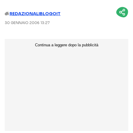
NETFLIX
MEDIASET INFINITY
di
REDAZIONALIBLOGOIT
AMAZON PRIME VIDEO
DAZN
30 GENNAIO 2006 13:27
DISNEY+
PARAMOUNT+
RAIPLAY
Categorie
NOTIZIE
INTERVISTE
ANTEPRIME
RUBRICHE
RETROSCENA
Seguici sui social