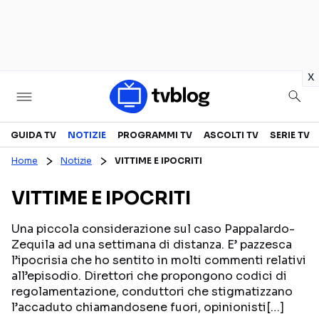
in
x
Televisione
GUIDA TV
NOTIZIE
PROGRAMMI TV
ASCOLTI TV
SERIE TV
Home
Notizie
VITTIME E IPOCRITI
GUIDA TV
ASCOLTI TV
VITTIME E IPOCRITI
CANALI TV
SERIE TV
PROGRAMMI TV
REALITY SHOW
Una piccola considerazione sul caso Pappalardo-
Zequila ad una settimana di distanza. E’ pazzesca
PERSONAGGI TV
FICTION
l’ipocrisia che ho sentito in molti commenti relativi
all’episodio. Direttori che propongono codici di
regolamentazione, conduttori che stigmatizzano
Streaming
l’accaduto chiamandosene fuori, opinionisti[…]