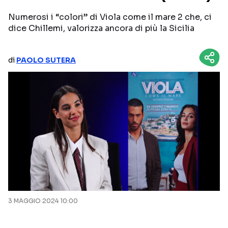
Numerosi i “colori” di Viola come il mare 2 che, ci
NETFLIX
MEDIASET INFINITY
dice Chillemi, valorizza ancora di più la Sicilia
AMAZON PRIME VIDEO
DAZN
DISNEY+
PARAMOUNT+
di
PAOLO SUTERA
RAIPLAY
Categorie
NOTIZIE
INTERVISTE
ANTEPRIME
RUBRICHE
RETROSCENA
3 MAGGIO 2024 10:00
Seguici sui social