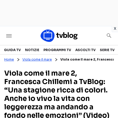
in
x
Televisione
GUIDA TV
NOTIZIE
PROGRAMMI TV
ASCOLTI TV
SERIE TV
Home
Viola come il mare
Viola come il mare 2, Francesca C
GUIDA TV
ASCOLTI TV
Viola come il mare 2,
CANALI TV
SERIE TV
Francesca Chillemi a TvBlog:
PROGRAMMI TV
REALITY SHOW
“Una stagione ricca di colori.
PERSONAGGI TV
FICTION
Anche io vivo la vita con
leggerezza ma andando a
Streaming
fondo nelle emozioni” (Video)