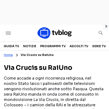
in
x
Televisione
GUIDA TV
NOTIZIE
PROGRAMMI TV
ASCOLTI TV
SERIE TV
Home
Via Crucis su RaiUno
GUIDA TV
ASCOLTI TV
Via Crucis su RaiUno
CANALI TV
SERIE TV
PROGRAMMI TV
REALITY SHOW
Come accade a ogni ricorrenza religiosa, nel
nostro Stato laico i palinsesti delle televisioni
PERSONAGGI TV
FICTION
vengono rivoluzionati anche sotto Pasqua. Questa
sera RaiUno manda in onda come di consueto in
mondovisione La Via Crucis, in diretta dal
Streaming
Colosseo – i camion della RAI e le attrezzature