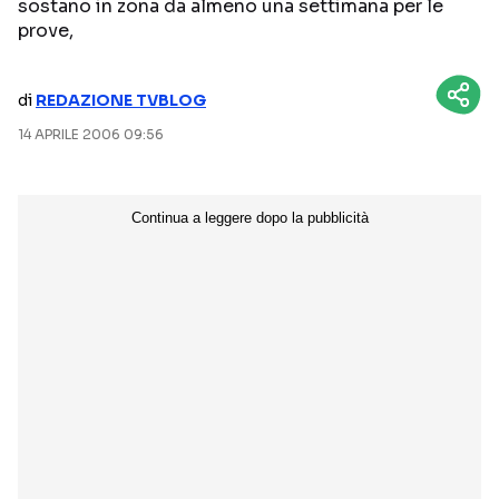
sostano in zona da almeno una settimana per le
prove,
NETFLIX
MEDIASET INFINITY
AMAZON PRIME VIDEO
DAZN
di
REDAZIONE TVBLOG
DISNEY+
PARAMOUNT+
14 APRILE 2006 09:56
RAIPLAY
Categorie
NOTIZIE
INTERVISTE
ANTEPRIME
RUBRICHE
RETROSCENA
Seguici sui social