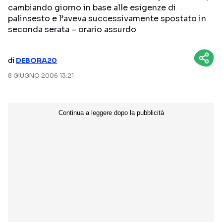
cambiando giorno in base alle esigenze di
NETFLIX
MEDIASET INFINITY
palinsesto e l’aveva successivamente spostato in
seconda serata – orario assurdo
AMAZON PRIME VIDEO
DAZN
DISNEY+
PARAMOUNT+
di
DEBORA20
RAIPLAY
8 GIUGNO 2006 13:21
Categorie
NOTIZIE
INTERVISTE
ANTEPRIME
RUBRICHE
RETROSCENA
Seguici sui social