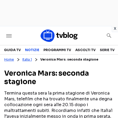
in
x
Televisione
GUIDA TV
NOTIZIE
PROGRAMMI TV
ASCOLTI TV
SERIE TV
Home
Italia 1
Veronica Mars: seconda stagione
GUIDA TV
ASCOLTI TV
Veronica Mars: seconda
CANALI TV
SERIE TV
stagione
PROGRAMMI TV
REALITY SHOW
PERSONAGGI TV
FICTION
Termina questa sera la prima stagione di Veronica
Mars, telefilm che ha trovato finalmente una degna
collocazione ogni sera alle 20.15 dopo i
maltrattamenti subiti. Ricordiamo infatti che Italia1
Streaming
l’aveva inizialmente messo in onda in prima serata,