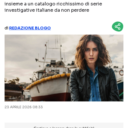
insieme a un catalogo ricchissimo di serie
NETFLIX
MEDIASET INFINITY
investigative italiane da non perdere
AMAZON PRIME VIDEO
DAZN
di
REDAZIONE BLOGO
DISNEY+
PARAMOUNT+
RAIPLAY
Categorie
NOTIZIE
INTERVISTE
ANTEPRIME
RUBRICHE
RETROSCENA
23 APRILE 2026 08:33
Seguici sui social