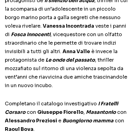
protagonisti de
Il silenzio dell’acqua
, thriller in cui
la scomparsa di un’adolescente in un piccolo
borgo marino porta a galla segreti che nessuno
voleva rivelare.
Vanessa Incontrada
veste i panni
di
Fosca Innocenti
, vicequestore con un olfatto
straordinario che le permette di trovare indizi
invisibili a tutti gli altri.
Anna Valle
è invece la
protagonista de
Le onde del passato
, thriller
mozzafiato sul ritorno di una violenza sepolta da
vent’anni che riavvicina due amiche trascinandole
in un nuovo incubo.
Completano il catalogo investigativo
I Fratelli
Corsaro
con
Giuseppe Fiorello
,
Masantonio
con
Alessandro Preziosi
e
Buongiorno mamma
con
Raoul Bova
.