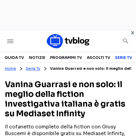
in
x
Televisione
GUIDA TV
NOTIZIE
PROGRAMMI TV
ASCOLTI TV
SERIE TV
Home
Serie Tv
Vanina Guarrasi e non solo: il meglio della f
GUIDA TV
ASCOLTI TV
Vanina Guarrasi e non solo: il
CANALI TV
SERIE TV
meglio della fiction
PROGRAMMI TV
REALITY SHOW
investigativa italiana è gratis
PERSONAGGI TV
FICTION
su Mediaset Infinity
Il cofanetto completo della fiction con Giusy
Streaming
Buscemi è disponibile gratis su Mediaset Infinity,