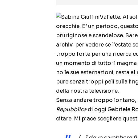
Vallette. Al so
orecchie. E’ un periodo, questo
pruriginose e scandalose. Sareb
archivi per vedere se l’estate s
troppo forte per una ricerca co
un momento di tutto il magma 
no le sue esternazioni, resta 
pure senza troppi peli sulla lin
della nostra televisione.
Senza andare troppo lontano, 
Repubblica
di oggi Gabriele R
citare. Mi piace scegliere quest
[…] dove sarebbero fi