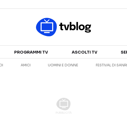
Televisione
PROGRAMMI TV
ASCOLTI TV
SE
GUIDA TV
ASCOLTI TV
OI
AMICI
UOMINI E DONNE
FESTIVAL DI SAN
CANALI TV
SERIE TV
PROGRAMMI TV
REALITY SHOW
PERSONAGGI TV
FICTION
Streaming