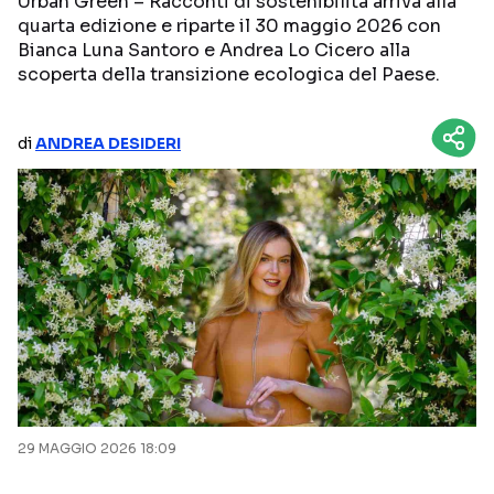
Urban Green – Racconti di sostenibilità arriva alla
quarta edizione e riparte il 30 maggio 2026 con
NETFLIX
MEDIASET INFINITY
Bianca Luna Santoro e Andrea Lo Cicero alla
scoperta della transizione ecologica del Paese.
AMAZON PRIME VIDEO
DAZN
DISNEY+
PARAMOUNT+
di
ANDREA DESIDERI
RAIPLAY
Categorie
NOTIZIE
INTERVISTE
ANTEPRIME
RUBRICHE
RETROSCENA
29 MAGGIO 2026 18:09
Seguici sui social