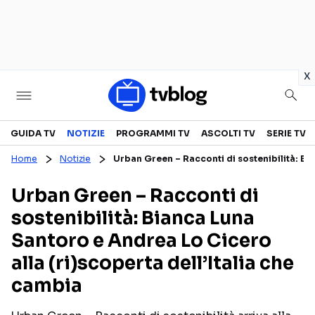
in
x
Televisione
GUIDA TV
NOTIZIE
PROGRAMMI TV
ASCOLTI TV
SERIE TV
Home
Notizie
Urban Green – Racconti di sostenibilità: Bi
GUIDA TV
ASCOLTI TV
Urban Green – Racconti di
CANALI TV
SERIE TV
sostenibilità: Bianca Luna
PROGRAMMI TV
REALITY SHOW
Santoro e Andrea Lo Cicero
PERSONAGGI TV
FICTION
alla (ri)scoperta dell’Italia che
cambia
Streaming