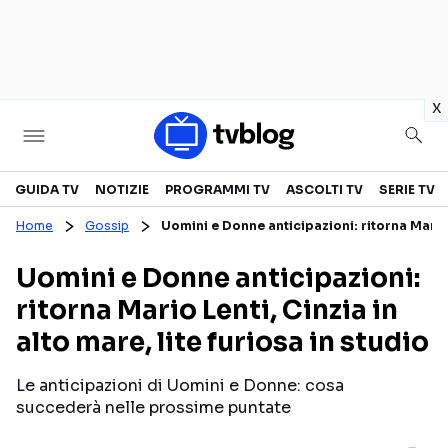
in
x
Televisione
GUIDA TV
NOTIZIE
PROGRAMMI TV
ASCOLTI TV
SERIE TV
Home
Gossip
Uomini e Donne anticipazioni: ritorna Mario L
GUIDA TV
ASCOLTI TV
Uomini e Donne anticipazioni:
CANALI TV
SERIE TV
ritorna Mario Lenti, Cinzia in
PROGRAMMI TV
REALITY SHOW
alto mare, lite furiosa in studio
PERSONAGGI TV
FICTION
Le anticipazioni di Uomini e Donne: cosa
succederà nelle prossime puntate
Streaming