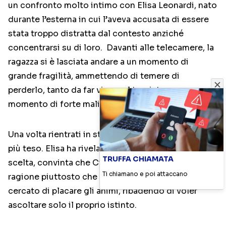
un confronto molto intimo con Elisa Leonardi, nato
durante l’esterna in cui l’aveva accusata di essere
stata troppo distratta dal contesto anziché
concentrarsi su di loro. Davanti alle telecamere, la
ragazza si è lasciata andare a un momento di
grande fragilità, ammettendo di temere di
perderlo, tanto da far vivere al tronista un
momento di forte malinconia.
Una volta rientrati in studio, però, il clima si è fatto
più teso. Elisa ha rivelato di non sentirsi la futura
TRUFFA CHIAMATA
scelta, convinta che Ciro finirà per seguire la
Ti chiamano e poi attaccano
ragione piuttosto che il sentimento. Il tronista ha
cercato di placare gli animi, ribadendo di voler
ascoltare solo il proprio istinto.