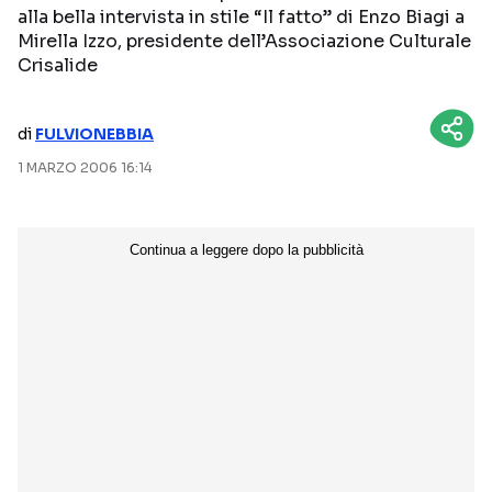
alla bella intervista in stile “Il fatto” di Enzo Biagi a
NETFLIX
MEDIASET INFINITY
Mirella Izzo, presidente dell’Associazione Culturale
Crisalide
AMAZON PRIME VIDEO
DAZN
DISNEY+
PARAMOUNT+
di
FULVIONEBBIA
RAIPLAY
1 MARZO 2006 16:14
Categorie
NOTIZIE
INTERVISTE
ANTEPRIME
RUBRICHE
RETROSCENA
Seguici sui social