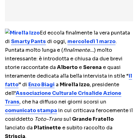
Ed eccola finalmente la vera puntata
di
Smarty Pants
di oggi,
mercoledì 1 marzo
.
Puntata molto lunga e (
finalmente…
) molto
interessante: è introdotta e chiusa da due brevi
storie raccontate da
Alberto
e
Serena
e quasi
interamente dedicata alla bella intervista in stile “
Il
fatto
” di
Enzo Biagi
a
Mirella Izzo
, presidente
dell’
Associazione Culturale Crisalide Azione
Trans
, che ha diffuso nei giorni scorsi un
comunicato stampa
in cui criticava ferocemente il
cosiddetto
Toto-Trans
sul
Grande Fratello
lanciato da
Platinette
e subito raccolto da
Striscia
.