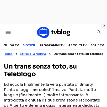
in
x
Televisione
GUIDA TV
NOTIZIE
PROGRAMMI TV
ASCOLTI TV
SERIE TV
Home
Striscia La Notizia
Un trans senza toto, su Teleblogo
GUIDA TV
ASCOLTI TV
Un trans senza toto, su
CANALI TV
SERIE TV
Teleblogo
PROGRAMMI TV
REALITY SHOW
PERSONAGGI TV
FICTION
Ed eccola finalmente la vera puntata di Smarty
Pants di oggi, mercoledì 1 marzo. Puntata molto
lunga e (finalmente…) molto interessante: è
introdotta e chiusa da due brevi storie raccontate
Streaming
da Alberto e Serena e quasi interamente dedicata