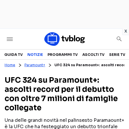
in
x
Televisione
GUIDA TV
NOTIZIE
PROGRAMMI TV
ASCOLTI TV
SERIE TV
Home
Paramount+
UFC 324 su Paramount+: ascolti record p
GUIDA TV
ASCOLTI TV
UFC 324 su Paramount+:
CANALI TV
SERIE TV
ascolti record per il debutto
PROGRAMMI TV
REALITY SHOW
con oltre 7 milioni di famiglie
PERSONAGGI TV
FICTION
collegate
Una delle grandi novità nel palinsesto Paramaount+
Streaming
è la UFC che ha festeggiato un debutto trionfale