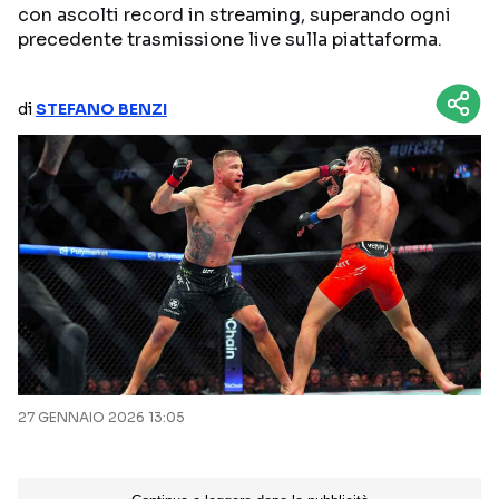
con ascolti record in streaming, superando ogni
NETFLIX
MEDIASET INFINITY
precedente trasmissione live sulla piattaforma.
AMAZON PRIME VIDEO
DAZN
di
STEFANO BENZI
DISNEY+
PARAMOUNT+
RAIPLAY
Categorie
NOTIZIE
INTERVISTE
ANTEPRIME
RUBRICHE
RETROSCENA
27 GENNAIO 2026 13:05
Seguici sui social