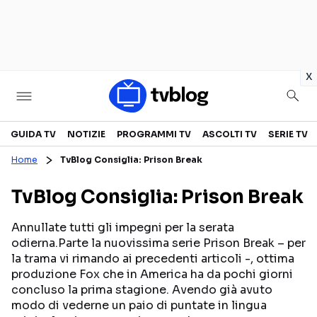
in
x
Televisione
GUIDA TV
NOTIZIE
PROGRAMMI TV
ASCOLTI TV
SERIE TV
Home
TvBlog Consiglia: Prison Break
GUIDA TV
ASCOLTI TV
TvBlog Consiglia: Prison Break
CANALI TV
SERIE TV
PROGRAMMI TV
REALITY SHOW
Annullate tutti gli impegni per la serata
odierna.Parte la nuovissima serie Prison Break – per
PERSONAGGI TV
FICTION
la trama vi rimando ai precedenti articoli -, ottima
produzione Fox che in America ha da pochi giorni
concluso la prima stagione. Avendo già avuto
Streaming
modo di vederne un paio di puntate in lingua