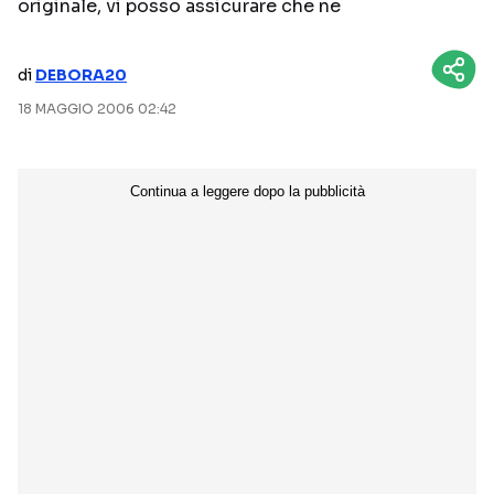
originale, vi posso assicurare che ne
NETFLIX
MEDIASET INFINITY
di
DEBORA20
AMAZON PRIME VIDEO
DAZN
18 MAGGIO 2006 02:42
DISNEY+
PARAMOUNT+
RAIPLAY
Categorie
NOTIZIE
INTERVISTE
ANTEPRIME
RUBRICHE
RETROSCENA
Seguici sui social