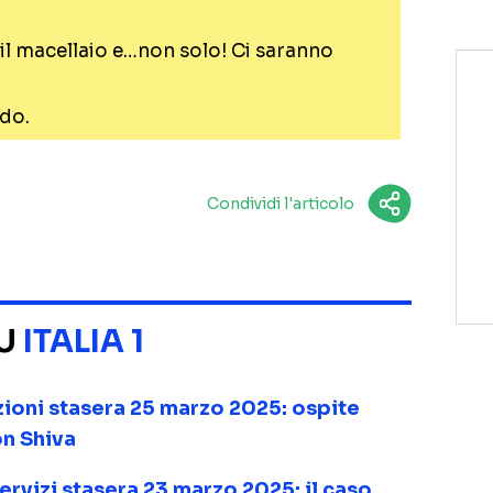
il macellaio e…non solo! Ci saranno
do.
Condividi l'articolo
SU
ITALIA 1
zioni stasera 25 marzo 2025: ospite
on Shiva
servizi stasera 23 marzo 2025: il caso