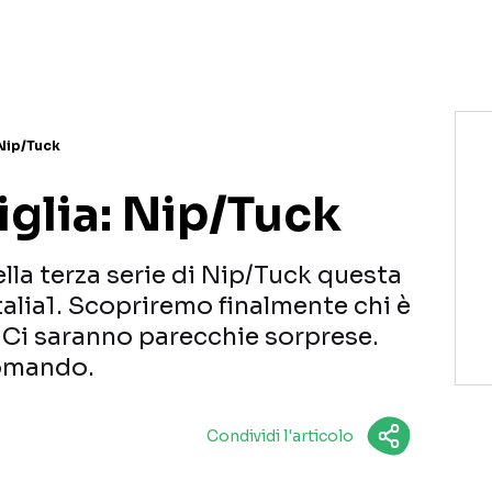
NETFLIX
MEDIASET INFINITY
AMAZON PRIME VIDEO
DAZN
DISNEY+
PARAMOUNT+
RAIPLAY
 Nip/Tuck
iglia: Nip/Tuck
lla terza serie di Nip/Tuck questa
Italia1. Scopriremo finalmente chi è
! Ci saranno parecchie sorprese.
comando.
Condividi l'articolo