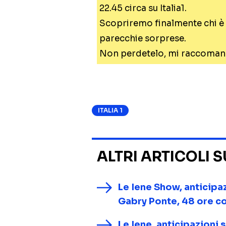
22.45 circa su Italia1.
Scopriremo finalmente chi è 
parecchie sorprese.
Non perdetelo, mi raccoman
ITALIA 1
ALTRI ARTICOLI 
Le Iene Show, anticipa
Gabry Ponte, 48 ore c
Le Iene, anticipazioni 