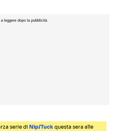
rza serie di
Nip/Tuck
questa sera alle