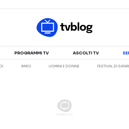
Televisione
PROGRAMMI TV
ASCOLTI TV
SE
GUIDA TV
ASCOLTI TV
OI
AMICI
UOMINI E DONNE
FESTIVAL DI SAN
CANALI TV
SERIE TV
PROGRAMMI TV
REALITY SHOW
PERSONAGGI TV
FICTION
Streaming