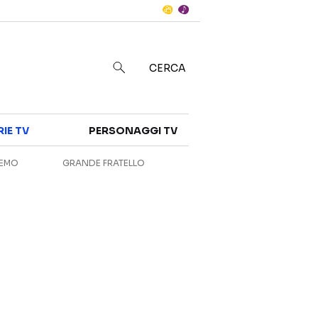
Notizie
in
CERCA
Categorie
RIE TV
PERSONAGGI TV
NOTIZIE
INTERVISTE
REMO
GRANDE FRATELLO
ANTEPRIME
RUBRICHE
RETROSCENA