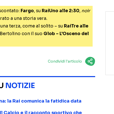
 scontato:
Fargo
, su
RaiUno alle 2:30
,
noir
irato a una storia vera.
una terza, come al solito – su
RaiTre alle
 Bertolino con il suo
Glob – L’Osceno del
Condividi l'articolo
SU
NOTIZIE
ma: la Rai comunica la fatidica data
 Il Calcio e il racconto sportivo che