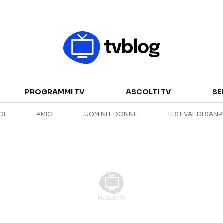
Televisione
PROGRAMMI TV
ASCOLTI TV
SE
GUIDA TV
ASCOLTI TV
OI
AMICI
UOMINI E DONNE
FESTIVAL DI SAN
CANALI TV
SERIE TV
PROGRAMMI TV
REALITY SHOW
PERSONAGGI TV
FICTION
Streaming