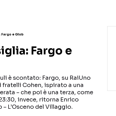
NETFLIX
MEDIASET INFINITY
AMAZON PRIME VIDEO
DAZN
DISNEY+
PARAMOUNT+
RAIPLAY
: Fargo e Glob
glia: Fargo e
uli è scontato: Fargo, su RaiUno
i fratelli Cohen, ispirato a una
serata – che poi è una terza, come
 23:30, invece, ritorna Enrico
b – L’Osceno del Villaggio.