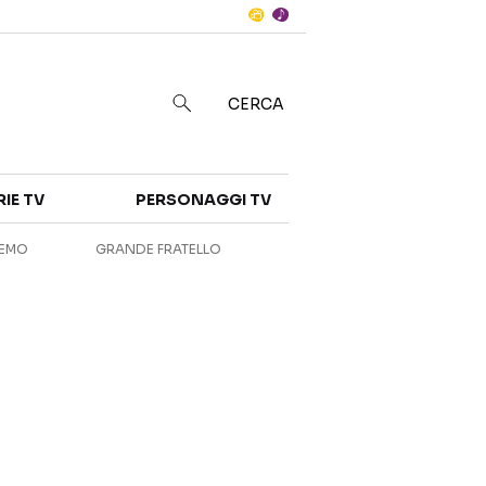
Notizie
in
CERCA
Categorie
RIE TV
PERSONAGGI TV
NOTIZIE
INTERVISTE
REMO
GRANDE FRATELLO
ANTEPRIME
RUBRICHE
RETROSCENA