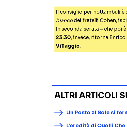
Il consiglio per nottambuli è
bianco
dei fratelli Cohen, isp
In seconda serata – che poi è 
23:30
, invece, ritorna Enrico
Villaggio
.
ALTRI ARTICOLI 
Un Posto al Sole si fer
L’eredità di Quelli Che