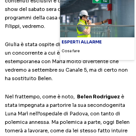
contenuti esclusivi e dietro le quinte del popolare
show del sabato sera di Canale 5 o di altri
programmi della casa di produzione di Maria De
Filippi, vedremo.
ESPERTI ALLARME
Giulia è stata ospite di Tu si que vales ballando con
Cosa fare
un concorrente a cui è seguita una performance
estemporanea con Maria molto divertente che
vedremo a settembre su Canale 5, ma di certo non
ha sostituito Belen.
Nel frattempo, come è noto,
Belen Rodriguez
è
stata impegnata a partorire la sua secondogenita
Luna Marì nell’ospedale di Padova, con tanto di
polemica annessa. Ma polemica a parte, oggi Belen
tornerà a lavorare, come da lei stesso fatto intuire