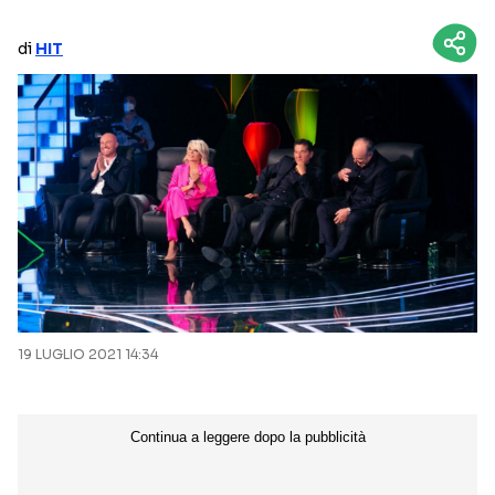
NETFLIX
MEDIASET INFINITY
di
HIT
AMAZON PRIME VIDEO
DAZN
DISNEY+
PARAMOUNT+
RAIPLAY
Categorie
NOTIZIE
INTERVISTE
ANTEPRIME
RUBRICHE
19 LUGLIO 2021 14:34
RETROSCENA
Seguici sui social