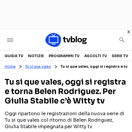
in
x
Televisione
GUIDA TV
NOTIZIE
PROGRAMMI TV
ASCOLTI TV
SERIE TV
Home
Tú sí que vales
Tu si que vales, oggi si registra e tor
GUIDA TV
ASCOLTI TV
Tu si que vales, oggi si registra
CANALI TV
SERIE TV
e torna Belen Rodriguez. Per
PROGRAMMI TV
REALITY SHOW
Giulia Stabile c’è Witty tv
PERSONAGGI TV
FICTION
Oggi ripartono le registrazioni della nuova serie di
Tu si que vales col ritorno di Belen Rodriguez,
Streaming
Giulia Stabile impegnata per Witty tv