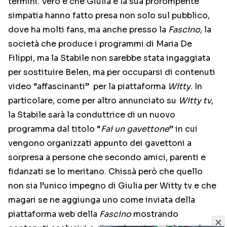
termini. Vero è che Giulia e la sua prorompente
simpatia hanno fatto presa non solo sul pubblico,
dove ha molti fans, ma anche presso la
Fascino
, la
società che produce i programmi di Maria De
Filippi, ma la Stabile non sarebbe stata ingaggiata
per sostituire Belen, ma per occuparsi di contenuti
video “affascinanti” per la piattaforma
Witty
. In
particolare, come per altro annunciato su
Witty tv
,
la Stabile sarà la conduttrice di un nuovo
programma dal titolo “
Fai un gavettone
” in cui
vengono organizzati appunto dei gavettoni a
sorpresa a persone che secondo amici, parenti e
fidanzati se lo meritano. Chissà però che quello
non sia l’unico impegno di Giulia per Witty tv e che
magari se ne aggiunga uno come inviata della
piattaforma web della
Fascino
mostrando