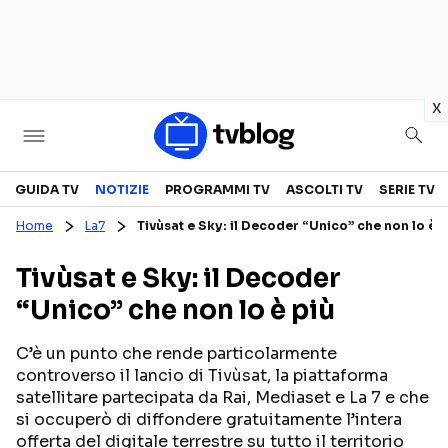
in
x
Televisione
GUIDA TV
NOTIZIE
PROGRAMMI TV
ASCOLTI TV
SERIE TV
Home
La7
Tivùsat e Sky: il Decoder “Unico” che non lo è p
GUIDA TV
ASCOLTI TV
Tivùsat e Sky: il Decoder
CANALI TV
SERIE TV
“Unico” che non lo è più
PROGRAMMI TV
REALITY SHOW
PERSONAGGI TV
FICTION
C’è un punto che rende particolarmente
controverso il lancio di Tivùsat, la piattaforma
satellitare partecipata da Rai, Mediaset e La 7 e che
si occuperò di diffondere gratuitamente l’intera
Streaming
offerta del digitale terrestre su tutto il territorio