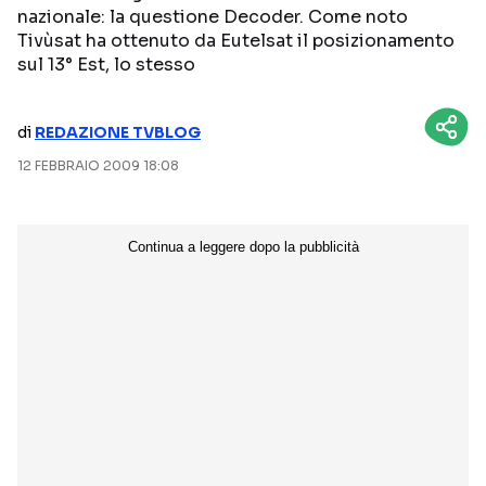
nazionale: la questione Decoder. Come noto
NETFLIX
MEDIASET INFINITY
Tivùsat ha ottenuto da Eutelsat il posizionamento
sul 13° Est, lo stesso
AMAZON PRIME VIDEO
DAZN
DISNEY+
PARAMOUNT+
di
REDAZIONE TVBLOG
RAIPLAY
12 FEBBRAIO 2009 18:08
Categorie
NOTIZIE
INTERVISTE
ANTEPRIME
RUBRICHE
RETROSCENA
Seguici sui social