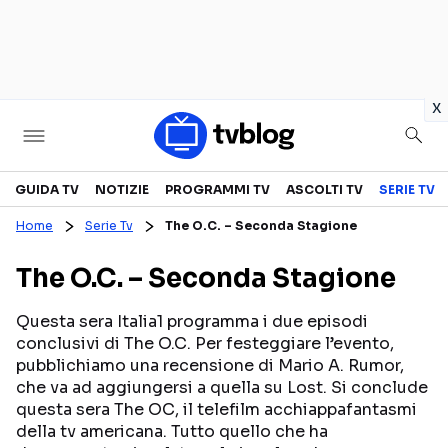
in
x
Televisione
GUIDA TV
NOTIZIE
PROGRAMMI TV
ASCOLTI TV
SERIE TV
Home
Serie Tv
The O.C. – Seconda Stagione
GUIDA TV
ASCOLTI TV
The O.C. – Seconda Stagione
CANALI TV
SERIE TV
PROGRAMMI TV
REALITY SHOW
Questa sera Italia1 programma i due episodi
conclusivi di The O.C. Per festeggiare l’evento,
PERSONAGGI TV
FICTION
pubblichiamo una recensione di Mario A. Rumor,
che va ad aggiungersi a quella su Lost. Si conclude
questa sera The OC, il telefilm acchiappafantasmi
Streaming
della tv americana. Tutto quello che ha