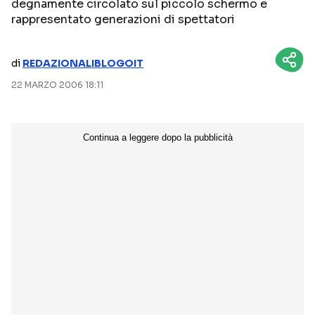
degnamente circolato sul piccolo schermo e
rappresentato generazioni di spettatori
NETFLIX
MEDIASET INFINITY
AMAZON PRIME VIDEO
DAZN
di
REDAZIONALIBLOGOIT
DISNEY+
PARAMOUNT+
22 MARZO 2006 18:11
RAIPLAY
Categorie
NOTIZIE
INTERVISTE
ANTEPRIME
RUBRICHE
RETROSCENA
Seguici sui social