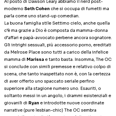
Al posto di Dawson Leary abbiamo il nerd post-
moderno
Seth Cohen
che si occupa di fumetti ma
parla come uno stand-up comedian.
La buona famiglia stile Settimo cielo, anche quella
c’è ma grazie a Dio è composta da mamma-donna
d’affari e papà-avvocato perbene ancora sognatore.
Gli intrighi sessuali, più accessorio porno, ereditati
da Melrose Place sono tutti a carico della infelice
mamma di
Marissa
e tanto basta. Insomma, The OC
si conclude con simili premesse e relativo colpo di
scena, che tanto inaspettato non è, con la certezza
di aver offerto uno spaccato seriale perfino
superiore alla stagione numero uno. Esauriti, o
soltanto messi in un angolo, i drammi esistenziali e
giovanili di
Ryan
e introdotte nuove coordinate
narrative (pure lesbian-chic) The OC sembra