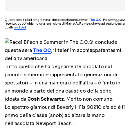
Questa sera
Italia1
programma i due episodi conclusivi di
The O.C.
Per
festeggiare
l’evento, pubblichiamo una recensione di
Mario A. Rumor
, che va ad aggiungersi a
quella
su Lost
.
Si conclude
questa sera
The OC
, il telefilm acchiappafantasmi
della tv americana.
Tutto quello che ha degnamente circolato sul
piccolo schermo e rappresentato generazioni di
spettatori – in una maniera o nell’altra – è finito in
un mondo a parte del dna caustico della serie
ideata da
Josh Schwartz
. Merito non comune.
Lo spettro glamour di Beverly Hills 90210 c’è ed è il
primo della classe (snob) ad alzare la mano
nell’assolata Newport Beach.