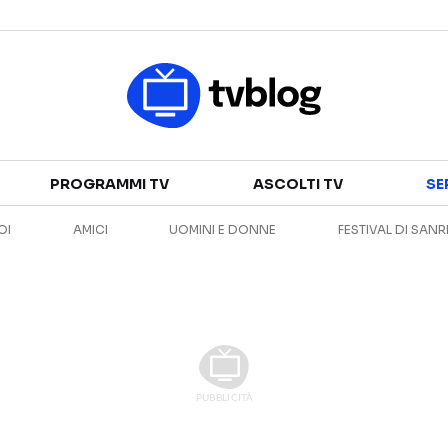
Televisione
PROGRAMMI TV
ASCOLTI TV
SE
GUIDA TV
ASCOLTI TV
OI
AMICI
UOMINI E DONNE
FESTIVAL DI SAN
CANALI TV
SERIE TV
PROGRAMMI TV
REALITY SHOW
PERSONAGGI TV
FICTION
Streaming