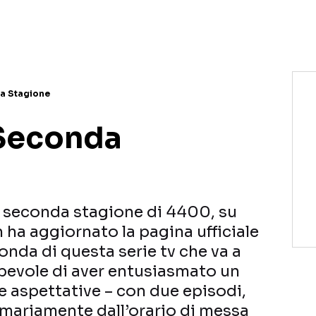
NETFLIX
MEDIASET INFINITY
AMAZON PRIME VIDEO
DAZN
DISNEY+
PARAMOUNT+
RAIPLAY
a Stagione
 Seconda
a seconda stagione di 4400, su
 ha aggiornato la pagina ufficiale
onda di questa serie tv che va a
pevole di aver entusiasmato un
le aspettative – con due episodi,
mariamente dall’orario di messa