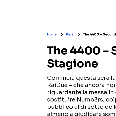
Home
Rai 2
The 4400 – Second
The 4400 –
Stagione
Comincia questa sera l
RaiDue – che ancora non
riguardante la messa in 
sostituire Numb3rs, col
pubblico al di sotto del
almeno a giudicare som