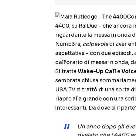
Com
4400, su RaiDue – che ancora n
riguardante la messa in onda di 
Numb3rs,
colpevole
di aver en
aspettative – con due episodi
dall’orario di messa in onda, dal
Si tratta
Wake-Up Call
e
Voic
sembrata chiusa sommariamente
USA TV si trattò di una sorta 
riapre alla grande con una seri
interessanti. Da dove si riparte
Un anno dopo gli eve
rivelato che i 4400 er