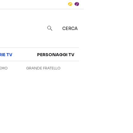
Notizie
in
CERCA
Categorie
RIE TV
PERSONAGGI TV
NOTIZIE
INTERVISTE
REMO
GRANDE FRATELLO
ANTEPRIME
RUBRICHE
RETROSCENA