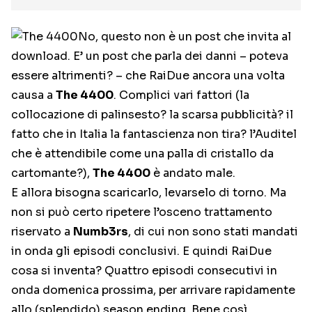
No, questo non è un post che invita al
download. E’ un post che parla dei danni – poteva
essere altrimenti? – che RaiDue ancora una volta
causa a
The 4400
. Complici vari fattori (la
collocazione di palinsesto? la scarsa pubblicità? il
fatto che in Italia la fantascienza non tira? l’Auditel
che è attendibile come una palla di cristallo da
cartomante?),
The 4400
è andato male.
E allora bisogna scaricarlo, levarselo di torno. Ma
non si può certo ripetere l’osceno trattamento
riservato a
Numb3rs
, di cui non sono stati mandati
in onda gli episodi conclusivi. E quindi RaiDue
cosa si inventa? Quattro episodi consecutivi in
onda domenica prossima, per arrivare rapidamente
allo (splendido) season ending. Bene così.