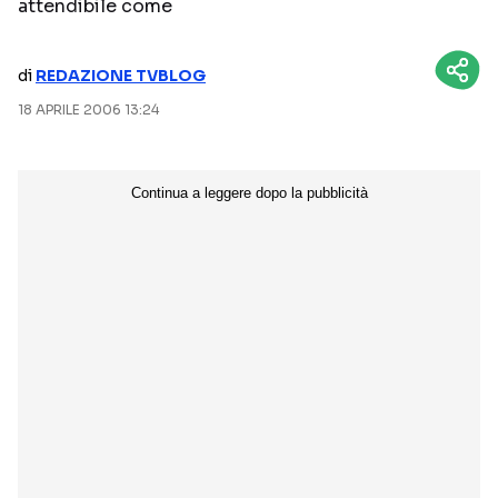
attendibile come
NETFLIX
MEDIASET INFINITY
di
REDAZIONE TVBLOG
AMAZON PRIME VIDEO
DAZN
18 APRILE 2006 13:24
DISNEY+
PARAMOUNT+
RAIPLAY
Categorie
NOTIZIE
INTERVISTE
ANTEPRIME
RUBRICHE
RETROSCENA
Seguici sui social