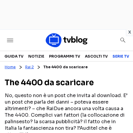
in
x
Televisione
GUIDA TV
NOTIZIE
PROGRAMMI TV
ASCOLTI TV
SERIE TV
Home
Rai 2
The 4400 da scaricare
GUIDA TV
ASCOLTI TV
The 4400 da scaricare
CANALI TV
SERIE TV
PROGRAMMI TV
REALITY SHOW
No, questo non è un post che invita al download. E’
un post che parla dei danni – poteva essere
PERSONAGGI TV
FICTION
altrimenti? – che RaiDue ancora una volta causa a
The 4400. Complici vari fattori (la collocazione di
palinsesto? la scarsa pubblicità? il fatto che in
Streaming
Italia la fantascienza non tira? l’Auditel che è