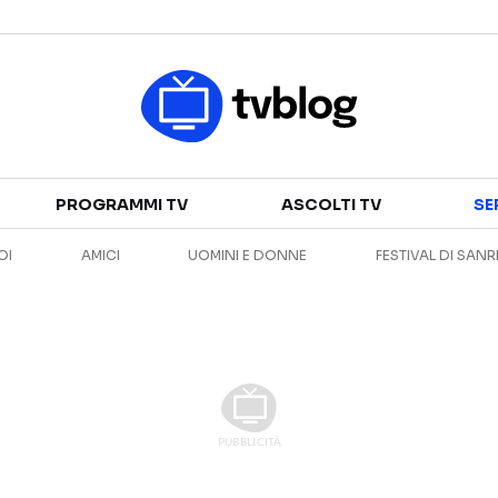
Televisione
PROGRAMMI TV
ASCOLTI TV
SE
GUIDA TV
ASCOLTI TV
OI
AMICI
UOMINI E DONNE
FESTIVAL DI SAN
CANALI TV
SERIE TV
PROGRAMMI TV
REALITY SHOW
PERSONAGGI TV
FICTION
Streaming