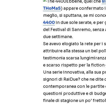
Ebbene, quel che
s
THoMaS
) appare confermato in
meglio, si sputtana, se mi conc
4400
in due sole serate, e per
del Festival di Sanremo, senza
due settimane.
Se avevo elogiato la rete per 
attribuire alla stessa un bel po
testimonia scarsa lungimiranza
e scarso rispetto per la fiction 
Una serie innovativa, alla sua 
signori di RaiDue? che ne dite 
contemporanea con le partite de
questioni produttive e di budg
finale di stagione un po’ frett