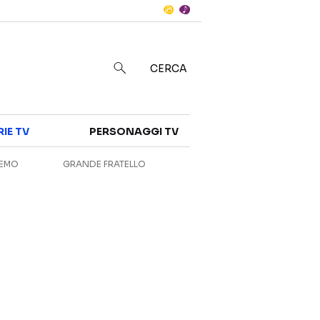
Notizie
in
CERCA
Categorie
RIE TV
PERSONAGGI TV
NOTIZIE
INTERVISTE
REMO
GRANDE FRATELLO
ANTEPRIME
RUBRICHE
RETROSCENA