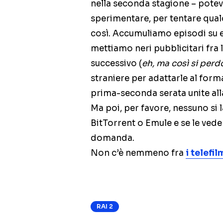
nella seconda stagione – pote
sperimentare, per tentare qua
così. Accumuliamo episodi su ep
mettiamo neri pubblicitari fra la
successivo (
eh, ma così si perd
straniere per adattarle al for
prima-seconda serata unite alla
Ma poi, per favore, nessuno si l
BitTorrent o Emule e se le ved
domanda.
Non c’è nemmeno fra
i telefi
RAI 2