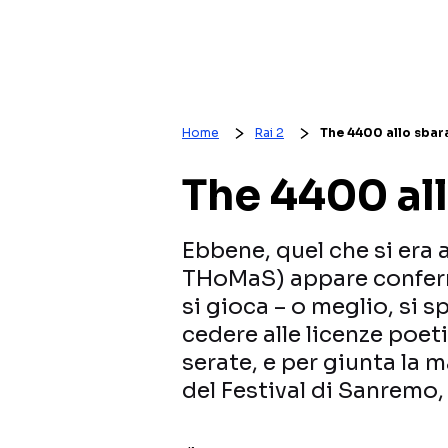
Home
Rai 2
The 4400 allo sbar
The 4400 all
Ebbene, quel che si era
THoMaS) appare conferm
si gioca – o meglio, si 
cedere alle licenze poet
serate, e per giunta la 
del Festival di Sanremo,