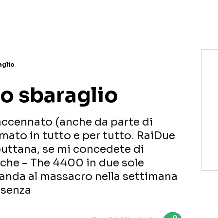
NETFLIX
MEDIASET INFINITY
AMAZON PRIME VIDEO
DAZN
DISNEY+
PARAMOUNT+
RAIPLAY
aglio
o sbaraglio
 accennato (anche da parte di
ato in tutto e per tutto. RaiDue
sputtana, se mi concedete di
iche – The 4400 in due sole
manda al massacro nella settimana
 senza