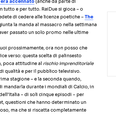
i era accennato
(anche da parte di
 tutto e per tutto. RaiDue si gioca – o
edete di cedere alle licenze poetiche –
The
 giunta la manda al massacro nella settimana
 aver passato un solo promo nelle ultime
i suoi prossimamente, ora non posso che
llice verso: questa scelta di palinsesto
, poca attitudine al
rischio imprenditoriale
di qualità e per il pubblico televisivo.
prima stagione – e la seconda quando,
di mandarla durante i mondiali di Calcio, in
ll’Italia – di soli cinque episodi – per
et, questioni che hanno determinato un
oloso, ma che si riscatta completamente