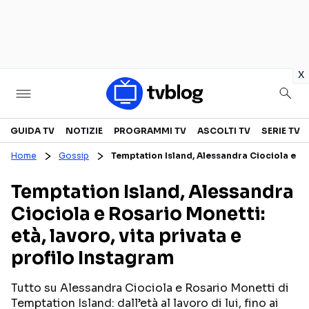
in
x
Televisione
GUIDA TV
NOTIZIE
PROGRAMMI TV
ASCOLTI TV
SERIE TV
Home
Gossip
Temptation Island, Alessandra Ciociola e Ros
GUIDA TV
ASCOLTI TV
Temptation Island, Alessandra
CANALI TV
SERIE TV
Ciociola e Rosario Monetti:
PROGRAMMI TV
REALITY SHOW
età, lavoro, vita privata e
PERSONAGGI TV
FICTION
profilo Instagram
Tutto su Alessandra Ciociola e Rosario Monetti di
Streaming
Temptation Island: dall’età al lavoro di lui, fino ai