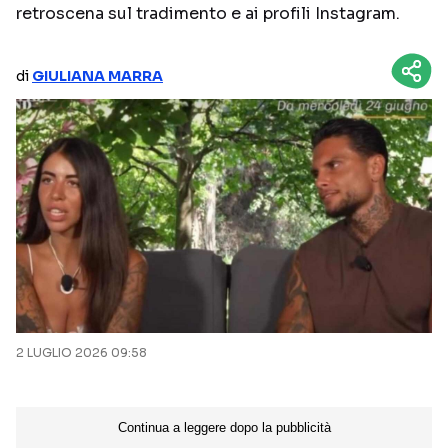
retroscena sul tradimento e ai profili Instagram.
NETFLIX
MEDIASET INFINITY
AMAZON PRIME VIDEO
DAZN
di
GIULIANA MARRA
DISNEY+
PARAMOUNT+
RAIPLAY
Categorie
NOTIZIE
INTERVISTE
ANTEPRIME
RUBRICHE
RETROSCENA
2 LUGLIO 2026 09:58
Seguici sui social