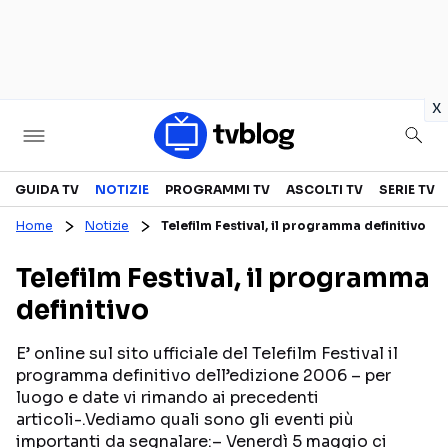
in
x
Televisione
GUIDA TV
NOTIZIE
PROGRAMMI TV
ASCOLTI TV
SERIE TV
Home
Notizie
Telefilm Festival, il programma definitivo
GUIDA TV
ASCOLTI TV
Telefilm Festival, il programma
CANALI TV
SERIE TV
definitivo
PROGRAMMI TV
REALITY SHOW
PERSONAGGI TV
FICTION
E’ online sul sito ufficiale del Telefilm Festival il
programma definitivo dell’edizione 2006 – per
luogo e date vi rimando ai precedenti
articoli-.Vediamo quali sono gli eventi più
Streaming
importanti da segnalare:– Venerdì 5 maggio ci