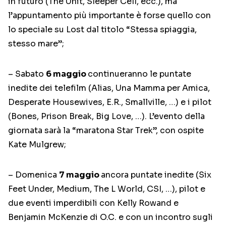
in futuro (The Unit, Sleeper Cell, ecc.), ma
l’appuntamento più importante è forse quello con
lo speciale su Lost dal titolo “Stessa spiaggia,
stesso mare”;
– Sabato
6 maggio
continueranno le puntate
inedite dei telefilm (Alias, Una Mamma per Amica,
Desperate Housewives, E.R., Smallville, …) e i pilot
(Bones, Prison Break, Big Love, …). L’evento della
giornata sarà la “maratona Star Trek”, con ospite
Kate Mulgrew;
– Domenica
7 maggio
ancora puntate inedite (Six
Feet Under, Medium, The L World, CSI, …), pilot e
due eventi imperdibili con Kelly Rowand e
Benjamin McKenzie di O.C. e con un incontro sugli