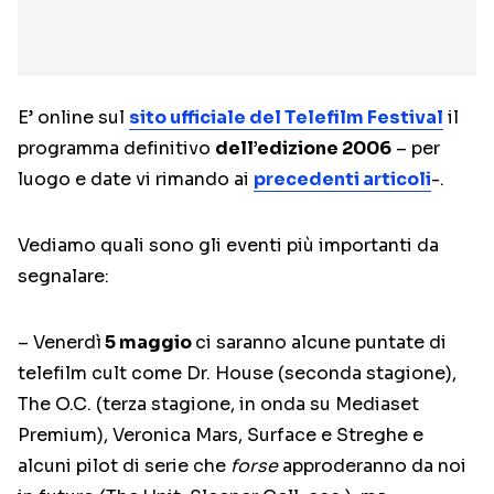
E’ online sul
sito ufficiale del
Telefilm Festival
il
programma definitivo
dell’edizione 2006
– per
luogo e date vi rimando ai
precedenti articoli
-.
Vediamo quali sono gli eventi più importanti da
segnalare:
– Venerdì
5 maggio
ci saranno alcune puntate di
telefilm cult come Dr. House (seconda stagione),
The O.C. (terza stagione, in onda su Mediaset
Premium), Veronica Mars, Surface e Streghe e
alcuni pilot di serie che
forse
approderanno da noi