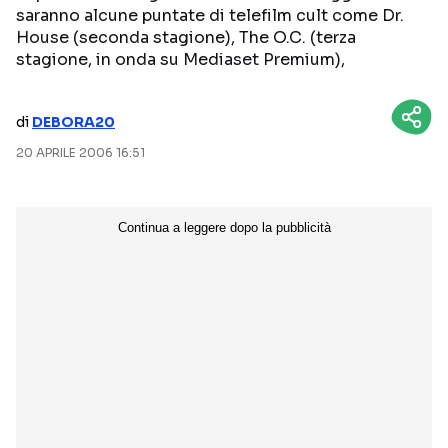
saranno alcune puntate di telefilm cult come Dr.
NETFLIX
MEDIASET INFINITY
House (seconda stagione), The O.C. (terza
stagione, in onda su Mediaset Premium),
AMAZON PRIME VIDEO
DAZN
DISNEY+
PARAMOUNT+
di
DEBORA20
RAIPLAY
20 APRILE 2006 16:51
Categorie
NOTIZIE
INTERVISTE
ANTEPRIME
RUBRICHE
RETROSCENA
Seguici sui social