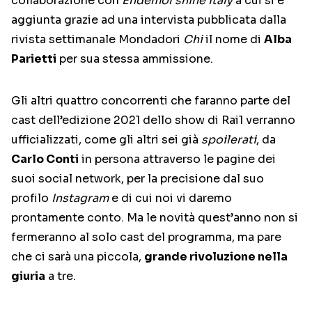
collaborazione con
Endemol shine Italy
a cui si è
aggiunta grazie ad una intervista pubblicata dalla
rivista settimanale Mondadori
Chi
il nome di
Alba
Parietti
per sua stessa ammissione.
Gli altri quattro concorrenti che faranno parte del
cast dell’edizione 2021 dello show di Rai1 verranno
ufficializzati, come gli altri sei già
spoilerati
, da
Carlo Conti
in persona attraverso le pagine dei
suoi social network, per la precisione dal suo
profilo
Instagram
e di cui noi vi daremo
prontamente conto. Ma le novità quest’anno non si
fermeranno al solo cast del programma, ma pare
che ci sarà una piccola,
grande rivoluzione nella
giuria
a tre.