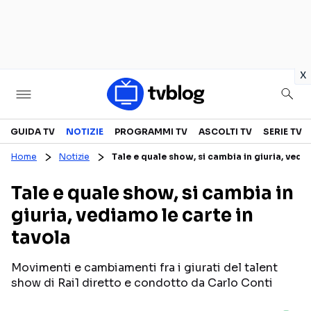
in
x
Televisione
GUIDA TV
NOTIZIE
PROGRAMMI TV
ASCOLTI TV
SERIE TV
Home
Notizie
Tale e quale show, si cambia in giuria, vedia
GUIDA TV
ASCOLTI TV
Tale e quale show, si cambia in
CANALI TV
SERIE TV
giuria, vediamo le carte in
PROGRAMMI TV
REALITY SHOW
tavola
PERSONAGGI TV
FICTION
Movimenti e cambiamenti fra i giurati del talent
show di Rai1 diretto e condotto da Carlo Conti
Streaming