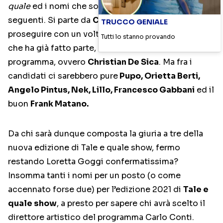
quale
ed i nomi che sono trapelati sarebbero i
seguenti. Si parte da
Cristiano Malgioglio
, per
TRUCCO GENIALE
proseguire con un volto già noto di
Tale e quale
e
Tutti lo stanno provando
che ha già fatto parte, con merito, della giuria del
programma, ovvero
Christian De Sica
. Ma fra i
candidati ci sarebbero pure
Pupo, Orietta Berti,
Angelo Pintus, Nek, Lillo, Francesco Gabbani
ed il
buon
Frank Matano.
Da chi sarà dunque composta la giuria a tre della
nuova edizione di Tale e quale show, fermo
restando Loretta Goggi confermatissima?
Insomma tanti i nomi per un posto (o come
accennato forse due) per l’edizione 2021 di
Tale e
quale show
, a presto per sapere chi avrà scelto il
direttore artistico del programma Carlo Conti.