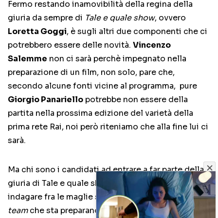
Fermo restando inamovibilità della regina della
giuria da sempre di
Tale e quale show
, ovvero
Loretta Goggi
, è sugli altri due componenti che ci
potrebbero essere delle novità.
Vincenzo
Salemme
non ci sarà perchè impegnato nella
preparazione di un film, non solo, pare che,
secondo alcune fonti vicine al programma, pure
Giorgio Panariello
potrebbe non essere della
partita nella prossima edizione del varietà della
prima rete Rai, noi però riteniamo che alla fine lui ci
sarà.
Ma chi sono i candidati ad entrare a far parte della
giuria di Tale e quale show?
TvBlog
ha provato ad
indagare fra le maglie strettissime indossate dal
team
che sta preparando la prossima serie di
Tale e