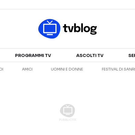
Televisione
PROGRAMMI TV
ASCOLTI TV
SE
GUIDA TV
ASCOLTI TV
OI
AMICI
UOMINI E DONNE
FESTIVAL DI SAN
CANALI TV
SERIE TV
PROGRAMMI TV
REALITY SHOW
PERSONAGGI TV
FICTION
Streaming