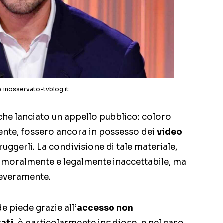
a inosservato-tvblog.it
nche lanciato un appello pubblico: coloro
ente, fossero ancora in possesso dei
video
struggerli. La condivisione di tale materiale,
è moralmente e legalmente inaccettabile, ma
severamente.
e piede grazie all’
accesso non
ati,
è particolarmente insidioso, e nel caso