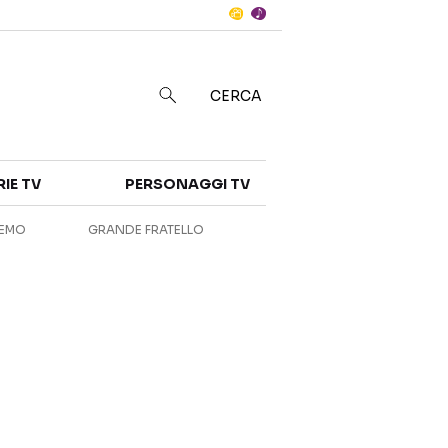
Notizie
in
CERCA
Categorie
RIE TV
PERSONAGGI TV
NOTIZIE
INTERVISTE
REMO
GRANDE FRATELLO
ANTEPRIME
RUBRICHE
RETROSCENA