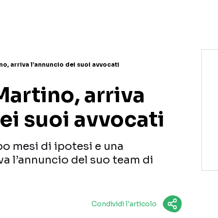
NETFLIX
MEDIASET INFINITY
AMAZON PRIME VIDEO
DAZN
DISNEY+
PARAMOUNT+
RAIPLAY
o, arriva l’annuncio dei suoi avvocati
artino, arriva
ei suoi avvocati
o mesi di ipotesi e una
iva l’annuncio del suo team di
Condividi l'articolo